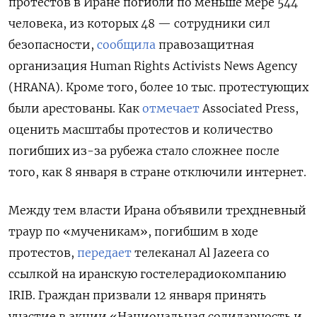
протестов в Иране погибли по меньше мере 544
человека, из которых 48 — сотрудники сил
безопасности,
сообщила
правозащитная
организация Human
Rights
Activists
News
Agency
(HRANA). Кроме того, более 10 тыс. протестующих
были арестованы. Как
отмечает
Associated
Press,
оценить масштабы протестов и количество
погибших из-за рубежа стало сложнее после
того, как 8 января в стране отключили интернет.
Между тем власти Ирана объявили трехдневный
траур по «мученикам», погибшим в ходе
протестов,
передает
телеканал Al
Jazeera
со
ссылкой на иранскую гостелерадиокомпанию
IRIB. Граждан призвали 12 января принять
участие в акции «Национальная солидарность и