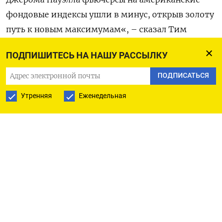
фондовые индексы ушли в минус, открыв золоту
путь к новым максимумам«, – сказал Тим
Уотерер ⁠из KCM Trade.
ПОДПИШИТЕСЬ НА НАШУ РАССЫЛКУ
Серебро взлетело в ‍цене на 5,13% до $84,06 за
ПОДПИСАТЬСЯ
‌унцию, обновив исторический максимум в
Утренняя
Еженедельная
$84,58.
»Если ситуация не изменится, то, по-моему,
серебро скоро устремится к $90 за унцию, –
отметила Сони Кумари из ANZ. - Сохраняется
неопределенность в политике и начали
действовать новые ограничения , ‍введенные
правительством Китая, ‍эффекта от которых мы
пока не увидели".