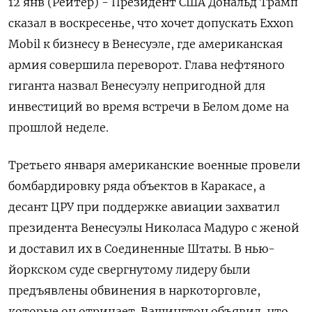
12 янв (Рейтер) - Президент США ⁠Дональд Трамп
сказал в воскресенье, что хочет допускать Exxon
Mobil к бизнесу в Венесуэле, где американская
армия совершила переворот. ⁠Глава нефтяного
гиганта назвал ​Венесуэлу непригодной для
инвестиций ⁠во время встречи в Белом доме на
прошлой неделе.
Третьего января американские ⁠военные провели
бомбардировку ряда объектов в Каракасе, а
десант ЦРУ при ‌поддержке авиации захватил
президента Венесуэлы Николаса Мадуро ‍с женой
и доставил их в Соединенные Штаты. ‌В нью-
йоркском суде свергнутому лидеру были
предъявлены обвинения ​в наркоторговле,
которые он отрицает. Вашингтон объявил, что