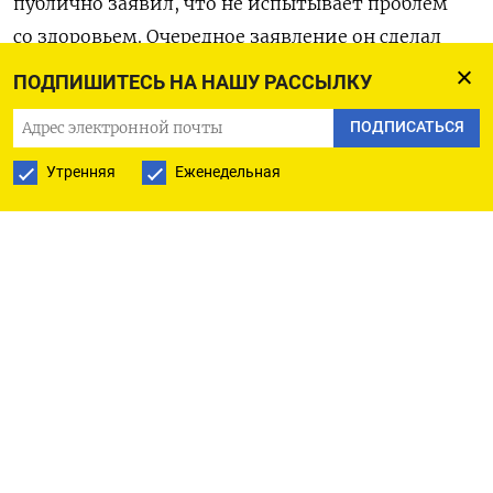
публично заявил, что не испытывает проблем
со здоровьем. Очередное заявление он сделал
вечером 14 января, выйдя в прямой эфир
ПОДПИШИТЕСЬ НА НАШУ РАССЫЛКУ
из горного селения Беной. «Клянусь Всевышним,
ПОДПИСАТЬСЯ
у меня не болят ни почки, ни печень,
ни селезенка, ни желудок. Единственное —
Утренняя
Еженедельная
я не переношу чёрный перец, а всё остальное
у меня хорошо. У меня есть достаточно сил», —
заявил он на чеченском языке (перевод его слов
приводит паблик «
ЧП Грозный
»).
Незадолго до этого государственная
телерадиокомпания Чечни опубликовала видео,
на котором Кадыров управляет автомобилем.
«Забыл сказать, что я не в больнице», — говорит
он в кадре. 12 января в своём телеграм-канале