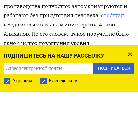
производства полностью автоматизируются и
работают без присутствия человека,
сообщил
«Ведомостям» глава министерства Антон
Алиханов. По его словам, такое поручение было
дано с целью повышения уровня
технологического суверенитета и
ПОДПИШИТЕСЬ НА НАШУ РАССЫЛКУ
производительности труда. «У каждой
ПОДПИСАТЬСЯ
корпорации есть планы по повышению
производительности труда, и это один из
Утренняя
Еженедельная
магистральных элементов», — уточнил
Алиханов.
Гендиректор «Ростеха» Сергей Чемезов заявил
изданию, что в госкорпорации стремятся
«роботизировать максимально» производство.