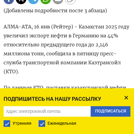
(Добавлены подробности после 3 абзаца)
АЛМА-АТА, 16 янв (Рейтер) - Казахстан 2025 году
увеличил экспорт нефти в Германию на 44%
относительно предыдущего ⁠года до 2,146
миллиона тонн, сообщила в пятницу пресс-
служба транспортной компании Казтрансойл
(КТО).
По данным КТО, поставки казахстанской нефти
из каспийского порта Актау в ⁠направлении
ПОДПИШИТЕСЬ НА НАШУ РАССЫЛКУ
нефтепровода Баку-Тбилиси-​Джейхан (БТД)
ПОДПИСАТЬСЯ
упали в 2025 ⁠году на 11% до 1,263 миллиона тонн.
Утренняя
Еженедельная
Маршруты по нефтепроводу Дружба в ⁠Германию