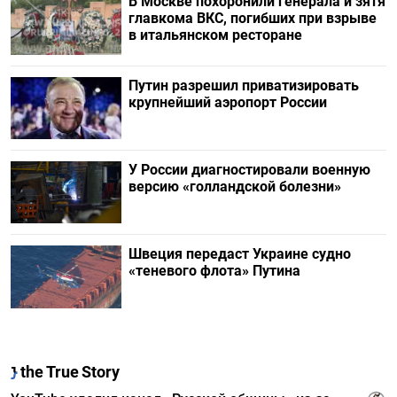
В Москве похоронили генерала и зятя
главкома ВКС, погибших при взрыве
в итальянском ресторане
Путин разрешил приватизировать
крупнейший аэропорт России
У России диагностировали военную
версию «голландской болезни»
Швеция передаст Украине судно
«теневого флота» Путина