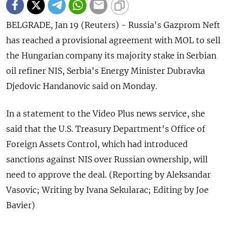
BELGRADE, Jan 19 (Reuters) - Russia's Gazprom Neft
has reached ⁠a provisional agreement with MOL to sell
the ⁠Hungarian company ​its majority ⁠stake in Serbian
⁠oil refiner NIS, Serbia's Energy Minister ‌Dubravka
Djedovic Handanovic ‍said on ‌Monday.
In a statement ​to the Video Plus news service, she
⁠said ‍that the U.S. Treasury Department's ‌Office of
Foreign Assets Control, which had introduced
sanctions against NIS over Russian ownership, ‍will
‍need to approve the deal. (Reporting ‍by Aleksandar
Vasovic; Writing by ⁠Ivana Sekularac; Editing by Joe
Bavier)