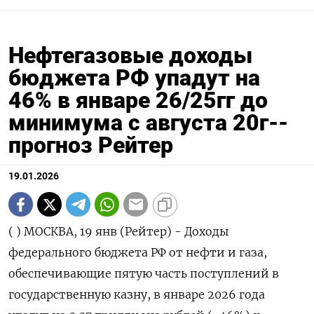
Нефтегазовые доходы
бюджета РФ упадут на
46% в январе 26/25гг до
минимума с августа 20г--
прогноз Рейтер
19.01.2026
( ) МОСКВА, 19 янв (Рейтер) - Доходы федерального бюджета РФ от нефти и газа, обеспечивающие пятую часть поступлений в государственную казну, в январе 2026 года упадут на 0,37 триллиона рублей (-46%) к уровню января 2025 года до 0,42 триллиона рублей - наименьшего ⁠значения с августа 2020 года, показал расчет Рейтер. Сборы нефтегазовых налогов в январе уменьшатся относительно декабрьского результата, по расчетам Рейтер, на 0,24 триллиона рублей (-5,4%). Снижение сборов в январе произойдет за счет падения декабрьской налоговой цены российской нефти ⁠на 12,7% (до $39,18 за баррель), а также ​из-за укрепления рубля к доллару США в декабре ⁠на 2,4% к ноябрьскому значению. В результате расчётная рублевая цена российской нефти, в основном определяющая величину нефтегазовых налогов, в декабре ⁠понизилась до 3.073 рубля за баррель против 3.605 рублей за баррель в ноябре (-17,1%) и 6.825 рублей за баррель ‌в декабре 2024 года. В наибольшей мере падение нефтегазовых доходов в январе обеспечит снижение сборов по ‍налогу на добычу полезных ископаемых (НДПИ) в виде нефтяного сырья, который уменьшится ориентировочно на 76 миллиардов (-18%) ‌по сравнению с декабрем до 355 миллиардов рублей. Часть указанных потерь бюджета в январе будет компенсирована ​резким уменьшением выплат нефтепереработчикам в рамках демпферной субсидии - предположительно до 7 миллиардов рублей против 58 миллиардов в декабре. Всего за январь-декабрь 2025 года нефтегазовые доходы бюджета составили 8,48 триллиона ⁠рублей - на 2,7 триллиона (-23,8%) ниже итогов января-декабря 2024 года (11,13 ‍триллиона рублей). Суммы по декабрьским нефтегазовым налогам должны быть уплачены в составе единого налогового платежа (ЕНП) не позднее ‌28 января. Фактические данные о нефтегазовых доходах бюджета в январе Минфин опубликует 4 февраля 2025 года. Бюджет РФ на 2026 год предполагает поступление нефтегазовых доходов в размере 8,957 триллиона рублей при общей сумме доходов - 40,283 триллиона рублей. Ниже приводятся сведения о фактических нефтегазовых доходах федерального бюджета РФ за период январь-декабрь 2025 года (по данным Минфина), а также предварительная оценка Рейтер налоговых поступлений в январе 2026 года (в миллиардах рублей): По ян фе ма ап ма ию ию ав се ок но де ян ян ян ян ка в в р р й н л г н т я к в в в в за 25 25 25 25 25 25 25 25 25 25 25 25 26 26 26 26 те /д / /2 /2 ли * ек де 5 5 ЯН 25 к +/ % ВА +/ 25 - РЬ - % 26 - ПР ОГ НО З Не 78 77 1. 1. 51 49 78 50 58 88 53 44 -2 -5 -3 -4 фт 9, 1, 08 08 2, 4, 7, 5, 2, 8, 0, 7, 4, ,4 65 6, ег 1 3 1, 5, 7 8 3 0 5 6 9 8 0 ,3 3 аз 3 6 ов 42 ые 3, до 8 хо ды , вс ег о На 1. 1. 77 76 64 60 63 67 67 67 65 54 -8 -1 -5 -5 ло 04 02 6, 9, 7, 9, 4, 5, 7, 1, 0, 8, 2, 5, 83 5, г 9, 9, 5 1 2 4 1 7 2 3 5 8 8 1 ,1 6 на 1 7 до 46 бы 6, чу 0 по ле зн ых ис ко па ем ых (Н ДП И) Не 84 86 64 63 53 50 54 57 57 57 53 43 -7 -1 -4 -5 фт 0, 8, 6, 3, 2, 6, 3, 9, 8, 4, 0, 0, 5, 7, 85 7, ь 4 2 4 6 5 1 4 6 8 6 8 7 7 6 ,4 8 35 5, 0 Га 14 92 77 82 68 58 51 56 55 55 74 76 -2 -3 -6 -4 з 3, ,7 ,4 ,9 ,0 ,4 ,1 ,3 ,9 ,5 ,8 ,7 ,7 ,5 9, 8, 8 8 5 74 ,0 Га 64 68 52 52 46 44 39 39 42 41 44 41 -4 -1 -2 -4 зо ,9 ,8 ,7 ,6 ,7 ,9 ,6 ,7 ,5 ,1 ,9 ,5 ,5 0, 7, 3, вы 8 9 0 й ко 37 нд ,0 ен са т Эк 73 69 47 17 13 20 25 28 42 38 42 38 -4 -1 -3 -5 сп ,2 ,1 ,3 ,7 ,9 ,7 ,8 ,4 ,9 ,8 ,4 ,1 ,1 0, 9, 3, ор 8 2 6 тн ая 34 по ,0 шл ин а