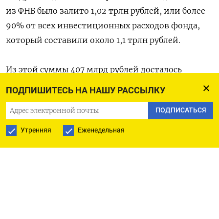
из ФНБ было залито 1,02 трлн рублей, или более
90% от всех инвестиционных расходов фонда,
который составили около 1,1 трлн рублей.
Из этой суммы 407 млрд рублей досталось
ВЭБу — главной «кассе» мегапроектов Кремля.
ПОДПИШИТЕСЬ НА НАШУ РАССЫЛКУ
Деньги в банк, которым руководит бывший
ПОДПИСАТЬСЯ
вице-премьер Игорь Шувалов, вливались
каждый месяц: в январе, феврале, марте, мае
Утренняя
Еженедельная
и декабре ВЭБ получил из ФНБ
субординированные депозиты (всего 214 млрд
рублей), а с апреля по декабрь — еще 193 млрд
рублей на обычные депозиты.
В ВТБ было залито 293 млрд рублей двумя