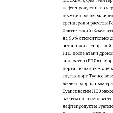
МОСКВА, 4 фев (Рейтер
нефтепродуктов из черн
посуточном выражении 
трейдеров и расчеты Ре
Фактический объем отг
на 60% относительно де
остановки экспортной 
‌НПЗ после атаки дроно
аппаратов (БПЛА) повр
порта, по данным опер
спустя порт Туапсе во
железнодорожным тран
Туапсинский НПЗ наход
работы пока неизвестн
нефтепродукты Туапсин