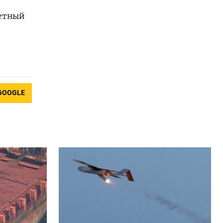
кетный
GOOGLE