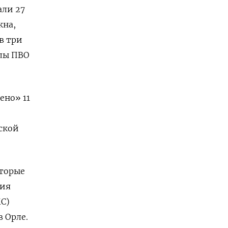
али 27
кна,
в три
илы ПВО
ено» 11
ской
оторые
ния
МС)
 Орле.