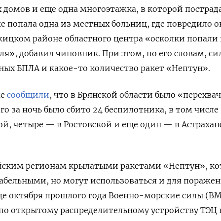
 домов и еще одна многоэтажка, в которой пострад
е попала одна из местных больниц, где повредило о
жицком районе областного центра «осколки попали 
я», добавил чиновник. При этом, по его словам, с
нных БПЛА и какое-то количество ракет «Нептун».
же
сообщили
, что в Брянской области было «перехвач
го за ночь было сбито 24 беспилотника, в том числе
ой, четыре — в Ростовской и еще один — в Астрахан
ийским регионам крылатыми ракетами «Нептун», к
абельными, но могут использоваться и для пораже
це октября прошлого года Военно-морские силы (В
о открытому распределительному устройству ТЭЦ в