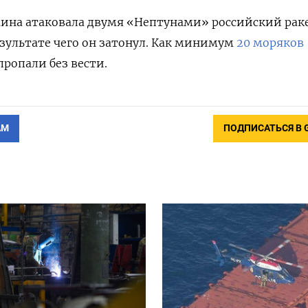
раина атаковала двумя «Нептунами» российский ра
езультате чего он затонул. Как минимум
20 моряков
 пропали без вести.
АМ
ПОДПИСАТЬСЯ В 