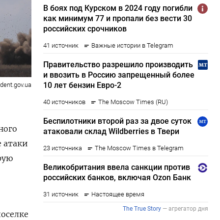
ident.gov.ua
ного
е атаки
рую
поселке