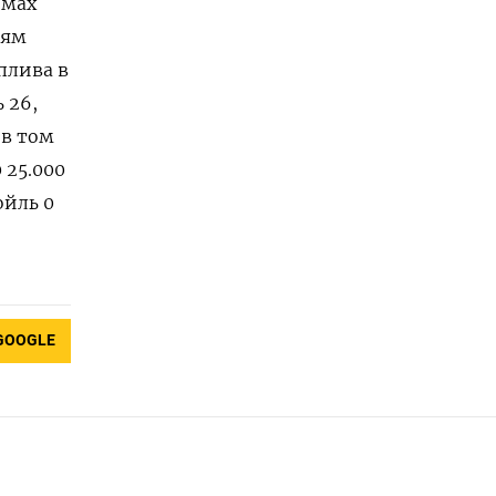
емах
иям
лива ‍в
 26,
 в том
 25.000
ойль 0
GOOGLE