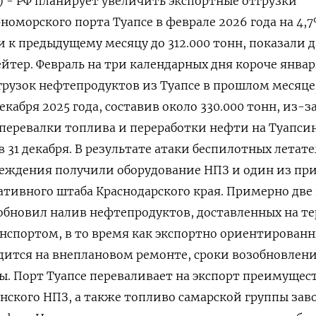
) - РФ планирует увеличить экспортные отгрузки
оморского порта Туапсе в феврале 2026 года на 4,7%
к предыдущему месяцу до 312.000 тонн, показали 
йтер. Февраль на три календарных дня короче ⁠январ
рузок нефтепродуктов ​из Туапсе в прошлом месяце 
кабря 2025 года, составив около 330.000 тонн, ⁠из-з
перевалки топлива и переработки нефти на Туапси
в 31 декабря. В результате атаки ‍беспилотных летат
еждения получили оборудование НПЗ и ‌один из пр
ативного штаба Краснодарского ​края. Примерно две
зобновил налив нефтепродуктов, доставленных на т
спортом, в то время ⁠как экспортно ориентирован
ится ‍на внеплановом ремонте, сроки возобновлени
ы. Порт ‌Туапсе переваливает на экспорт преимущес
ского НПЗ, а также топливо самарской группы зав