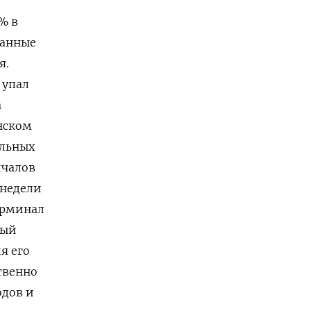
 ⁠в
данные
я.
⁠упал
а
нском
ельных
ичалов
 недели
ерминал
ный
я его
твенно
одов и