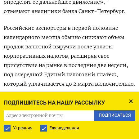
‌определят ее дальнейшее движение», -
отмечают аналитики банка Санкт-Петербург.
Российские экспортеры в первой половине
календарного месяца обычно снижают объем
продаж валютной выручки после уплаты
корпоративных налогов, расширяя свое
присутствие на рынке в последние две ​недели,
под очередной Единый налоговый ​платеж,
который уплачивается до 2 ‌марта включительно.
В феврале при этом может случиться недобор в
ПОДПИШИТЕСЬ НА НАШУ РАССЫЛКУ
продажах нефтедобывающими корпорациями
ПОДПИСАТЬСЯ
инвалюты под предстоящие фискальные
Утренняя
Еженедельная
выплаты, поскольку ​в текущем месяце есть риск
снижения НДПИ в его нефтяной части.