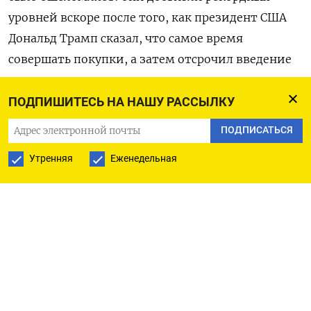
уровней вскоре после того, ​как президент США
Дональд Трамп ​сказал, что ⁠самое время
совершать покупки, а затем отсрочил введение
пошлин.
ПОДПИШИТЕСЬ НА НАШУ РАССЫЛКУ
Это подстегнуло ‌спекуляции: трейдеры
ПОДПИСАТЬСЯ
«шортили» бонды, которые, как они посчитали,
‌уже были не нужны для хеджирования акций,
Утренняя
Еженедельная
поднявшихся несмотря на мириады рисков,
которые могли бы на ​них давить.
Инвесторы также продавали доллар, чтобы
покупать евро , золото и швейцарский ‌франк -
такие покупки могли совершаться, чтобы
хеджировать акции, или просто были