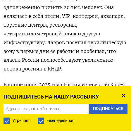
одновременно принять 20 тыс. человек. Она
включает в себя отели, VIP-коттеджи, аквапарк,
торговые центры, рестораны,
четырехкилометровый пляж и другую
инфраструктуру. Лавров посетил туристическую
зону в первые дни ее работы и пообещал, что
власти России поспособствуют увеличению
потока россиян в КНДР.
В конце июня 2025 года Россия и Северная Корея
возобновили прямое авиа- и железнодорожное
ПОДПИШИТЕСЬ НА НАШУ РАССЫЛКУ
сообщение, которое было прервано пять лет
ПОДПИСАТЬСЯ
назад из-за пандемии коронавируса. Это
совпало с углублением связей Москвы
Утренняя
Еженедельная
и Пхеньяна на фоне войны против Украины