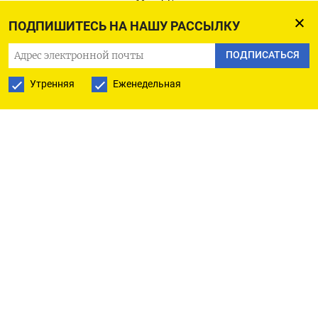
говорится в записке Mind Energy.
ПОДПИШИТЕСЬ НА НАШУ РАССЫЛКУ
По словам Дзмитрия Даугалевича из LSEG, если ​
ПОДПИСАТЬСЯ
текущий прогноз спроса и ​предложения
реализуется, ‌объемы в хранилищах в северо-
Утренняя
Еженедельная
западной Европе могут сократиться до 5% ​к
концу марта по сравнению с примерно 25%
годом ранее. «Однако высокое мировое
предложение СПГ, которое ожидается в 2026
году, создает буфер для покрытия любого
дефицита, поэтому цены находятся в умеренно
узком коридоре после скачка в конце января», -
добавил аналитик.
Газовые хранилища в ЕС ​заполнены на 35,⁠6%,
тогда как год назад этот показатель составлял