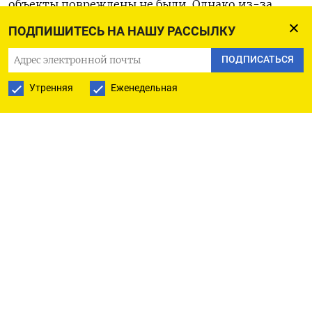
объекты повреждены не были. Однако из-за
«угрозы детонации во время пожаротушения»
ПОДПИШИТЕСЬ НА НАШУ РАССЫЛКУ
власти приняли решение эвакуировать
ПОДПИСАТЬСЯ
проживающих в Котлубани в пункты временного
размещения в Городище, отметил Бочаров. По
Утренняя
Еженедельная
данным
Astra, под удар в Волгоградской области
попала войсковая часть 57229/51. Согласно
открытым данным, на ее территории
расположен арсенал Главного ракетного
артиллерийского управления (ГРАУ)
Минобороны РФ. В ноября 2023 года украинские
беспилотники дважды атаковали этот военный
объект. После одного из налетов в военной части
загорелся склад с боеприпасами к мелкому
стрелковому оружию.