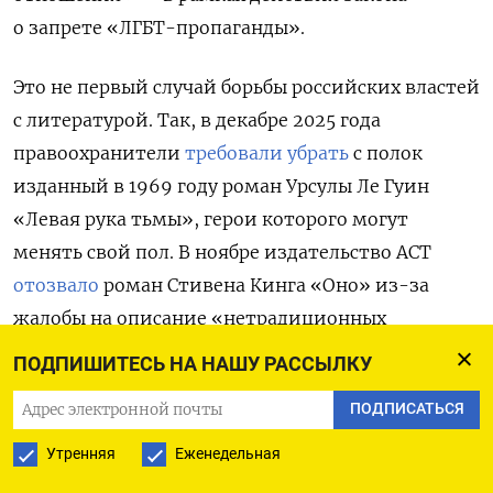
о запрете «ЛГБТ-пропаганды».
Это не первый случай борьбы российских властей
с литературой. Так, в декабре 2025 года
правоохранители
требовали убрать
с полок
изданный в 1969 году роман Урсулы Ле Гуин
«Левая рука тьмы», герои которого могут
менять свой пол. В ноябре издательство АСТ
отозвало
роман Стивена Кинга «Оно» из-за
жалобы на описание «нетрадиционных
отношений», после чего гендиректор АСТ
ПОДПИШИТЕСЬ НА НАШУ РАССЫЛКУ
Татьяна Горская анонсировала проверку книг
ПОДПИСАТЬСЯ
с помощью ИИ на предмет «ЛГБТ-пропаганды».
Утренняя
Еженедельная
В феврале 2024 года журналист Александр