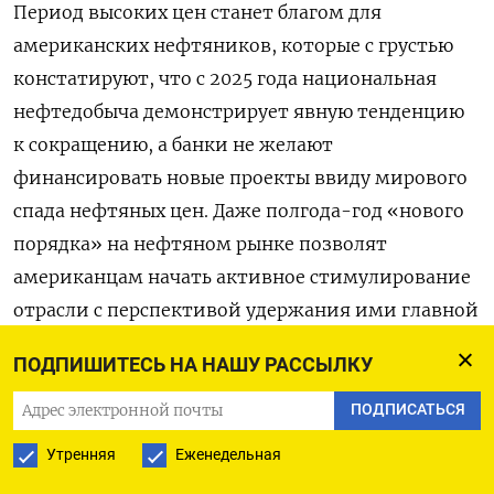
Период высоких цен станет благом для
американских нефтяников, которые с грустью
констатируют, что с 2025 года национальная
нефтедобыча демонстрирует явную тенденцию
к сокращению, а банки не желают
финансировать новые проекты ввиду мирового
спада нефтяных цен. Даже полгода-год «нового
порядка» на нефтяном рынке позволят
американцам начать активное стимулирование
отрасли с перспективой удержания ими главной
роли в мировой энергетике.
ПОДПИШИТЕСЬ НА НАШУ РАССЫЛКУ
Высокий уровень цен, конечно, поможет
ПОДПИСАТЬСЯ
на какое-то время путинскому военному
Утренняя
Еженедельная
бюджету, но с точки зрения американской