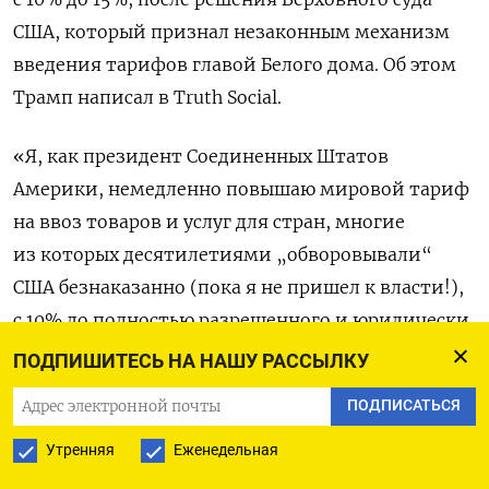
США, который признал незаконным механизм
введения тарифов главой Белого дома. Об этом
Трамп написал в Truth
Social.
«Я, как президент Соединенных Штатов
Америки, немедленно повышаю мировой тариф
на ввоз товаров и услуг для стран, многие
из которых десятилетиями „обворовывали“
США безнаказанно (пока я не пришел к власти!),
с 10% до полностью разрешенного и юридически
обоснованного уровня в 15%», — заявил
ПОДПИШИТЕСЬ НА НАШУ РАССЫЛКУ
президент. Трамп также написал, что Верховный
ПОДПИСАТЬСЯ
суд принял «абсурдное, плохо составленное
и крайне антиамериканское решение»
Утренняя
Еженедельная
по пошлинам, которые он ввел после