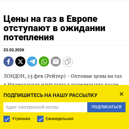
Цены на газ в Европе
отступают в ожидании
потепления
23.02.2026
ЛОНДОН, 23 фев (Рейтер) - Оптовые цены на газ
в Нидерландах идут вниз в понедельник после
просадки на предыдущей сессии, так как
ПОДПИШИТЕСЬ НА НАШУ РАССЫЛКУ
метеопрогноз уменьшил спрос. Фронт-‌фьючерс
ПОДПИСАТЬСЯ
на газ в нидерландском хабе TTF к 12:56 МСК
Утренняя
Еженедельная
подешевел на 5,04% до 31,63 евро за мегаватт-
час. Апрельский ​контракт на TTF ​упал на 5,​35% до