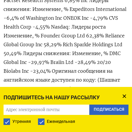
Factset Research Systems 6,85% Inc Лидеры ​
снижения: Изменение, % Expeditors International
-6,4% of Washington Inc ONEOK Inc -4,79% CVS
Health Corp -4,55% Nasdaq: Лидеры роста
Изменение, % Founder Group Ltd 62,38% Reliance
Global Group Inc 58,29% Rich Sparkle Holdings ​Ltd
50,49% Лидеры ⁠снижения: Изменение, % DMC
Global Inc -29,97% Braiin Ltd -28,49% 20/20
Biolabs ‌Inc -23,04% Оригинал сообщения на
‌английском языке доступен по ​коду: (Шашват
Чаухан и ‌Раджини Матхур)
ПОДПИШИТЕСЬ НА НАШУ РАССЫЛКУ
ПОДПИСАТЬСЯ
ПОДПИСАТЬСЯ НА ТЕЛЕГРАМ
Утренняя
Еженедельная
ПОДПИСАТЬСЯ В GOOGLE