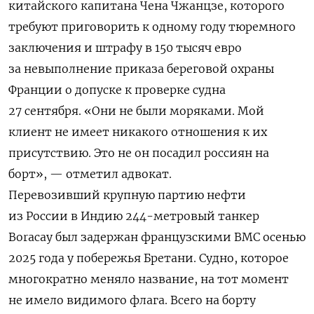
китайского капитана Чена Чжанцзе, которого
требуют приговорить к одному году тюремного
заключения и штрафу в 150 тысяч евро
за невыполнение приказа береговой охраны
Франции о допуске к проверке судна
27 сентября.
«Они
не
были
моряками.
Мой
клиент
не
имеет
никакого
отношения
к
их
присутствию.
Это
не
он
посадил
россиян
на
борт
», — отметил адвокат.
Перевозивший
крупную партию нефти
из России в Индию 244-метровый танкер
Boracay был задержан французскими ВМС осенью
2025 года у побережья Бретани. Судно, которое
многократно меняло название, на тот момент
не имело видимого флага. Всего на
борту