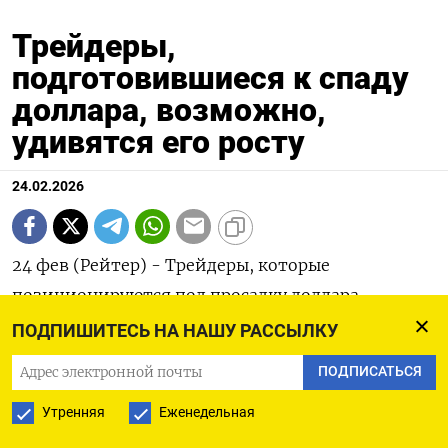
Трейдеры,
подготовившиеся к спаду
доллара, возможно,
удивятся его росту
24.02.2026
24 фев (Рейтер) - Трейдеры, которые
позиционируются под просадку доллара,
возможно, удивятся его подъему. Хотя
ПОДПИШИТЕСЬ НА НАШУ РАССЫЛКУ
укрепление является более логичным
ПОДПИСАТЬСЯ
направлением для мировой резервной валюты
Утренняя
Еженедельная
во время такой ситуации бегства ‌от риска, как
торговый конфликт, многие решили