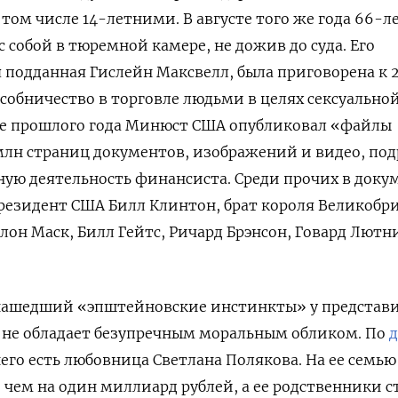
 том числе 14-летними. В августе того же года 66-
 собой в тюремной камере, не дожив до суда. Его
 подданная Гислейн Максвелл, была приговорена к 2
собничество в торговле людьми в целях сексуально
бре прошлого года Минюст США опубликовал «файлы
млн страниц документов, изображений и видео, по
ую деятельность финансиста. Среди прочих в доку
резидент США Билл Клинтон, брат короля Великобр
он Маск, Билл Гейтс, Ричард Брэнсон, Говард Лютн
 нашедший «эпштейновские инстинкты» у представ
 не обладает безупречным моральным обликом. По
его есть любовница Светлана Полякова. На ее семью
 чем на один миллиард рублей, а ее родственники с