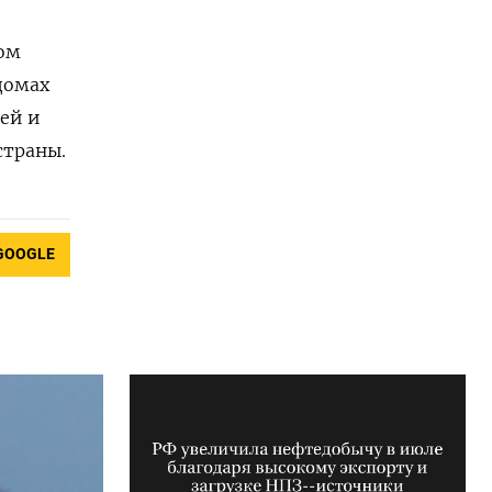
ом
 домах
цей и
страны.
GOOGLE