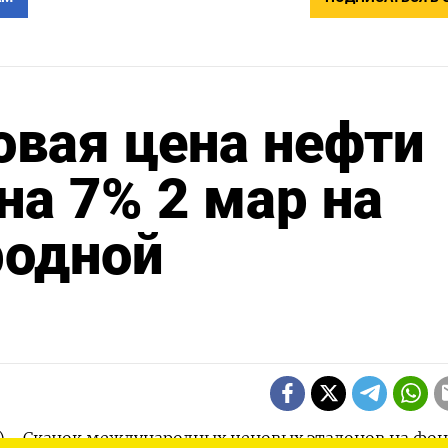
овая цена нефти
на 7% 2 мар на
одной
) - Скачок международных ценовых эталонов на фон