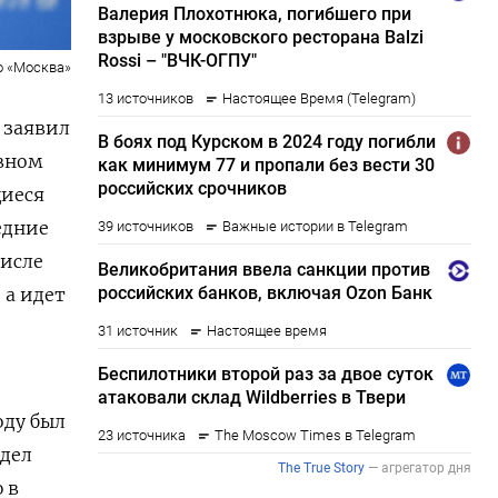
о «Москва»
 заявил
овном
щиеся
едние
числе
 а идет
оду был
идел
 в