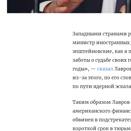
Западными странами р
министр иностранных д
эпштейновские, как я 
заботы о судьбе своих 
годы», —
сказал
Лавров
из-за этого, по его сл
по пути ядерной эскал
Таким образом Лавров 
американского финанс
обвинен в подстрекате
короткой срок в тюрьм