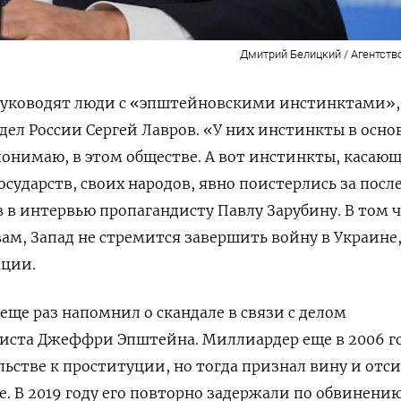
Дмитрий Белицкий / Агентств
уководят люди с «эпштейновскими инстинктами»,
ел России Сергей Лавров. «У них инстинкты в осн
понимаю, в этом обществе. А вот инстинкты, касаю
государств, своих народов, явно поистерлись за посл
 в интервью пропагандисту Павлу Зарубину. В том 
овам, Запад не стремится завершить войну в Украине,
ации.
еще раз напомнил о скандале в связи с делом
иста Джеффри Эпштейна. Миллиардер еще в 2006 г
льстве к проституции, но тогда признал вину и отс
е. В 2019 году его повторно задержали по обвинению