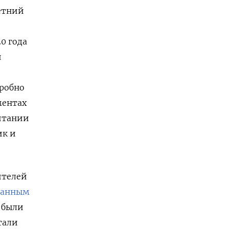
летний
0 года
й
дробно
ментах
итании
ик и
ителей
данным
 были
тали