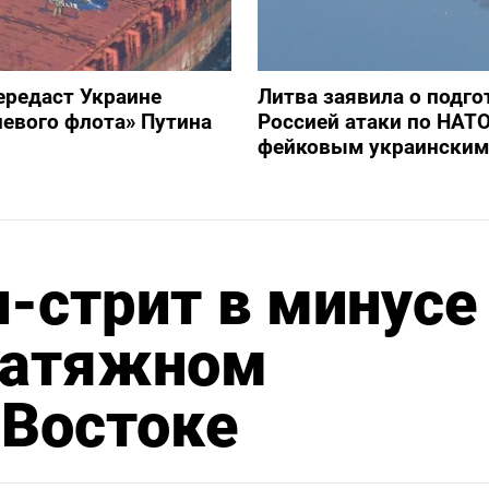
ередаст Украине
Литва заявила о подго
невого флота» Путина
Россией атаки по НАТ
фейковым украинским
-стрит в минусе
 затяжном
.Востоке