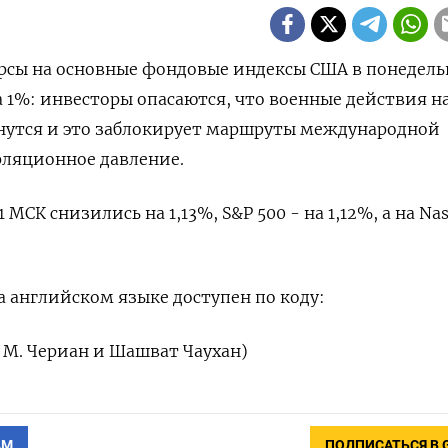
ерсы на основные фондовые ‌индексы США в понедел
а 1%: ​инвесторы опасаются, ⁠что ‌военные действия ‌н
утся ​и это ‌заблокирует маршруты международной ​
фляционное давление.
​МСК ​снизились ‌на 1,13%, ​S&P 500 - на 1,12%, а на Na
 ⁠английском языке доступен ‌по коду:
 М. ​Чериан и ‌Шашват Чаухан)
АМ
ПОДПИСАТЬСЯ В 