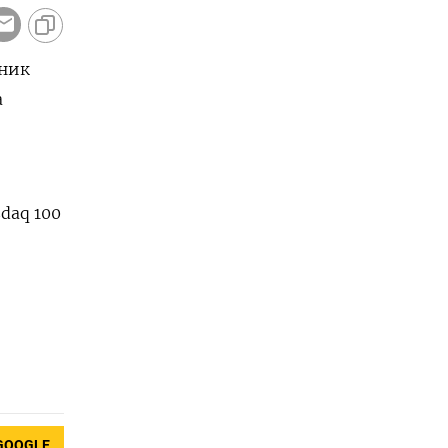
ьник
а
sdaq 100
GOOGLE