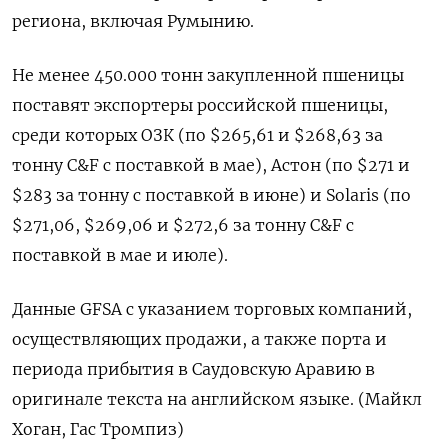
региона, ​включая Румынию.
Не ​менее 450.000 ‌тонн закупленной пшеницы
поставят экспортеры российской ​пшеницы,
среди которых ОЗК (по $265,61 и $268,63 за
тонну C&F с поставкой в мае), Астон (по $271 и
$283 за тонну с поставкой в июне) и Solaris (по
$271,06, $269,06 и $272,6 за тонну C&F ​с
поставкой ⁠в мае и июле).
Данные GFSA с указанием торговых ‌компаний,
осуществляющих продажи, а также порта ‌и
периода прибытия в Саудовскую Аравию ​в
оригинале текста на английском ‌языке. (Майкл
Хоган, Гас Тромпиз)