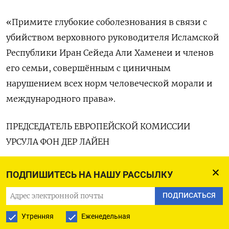
«Примите глубокие соболезнования в ‌связи с
убийством верховного руководителя Исламской
Республики Иран Сейеда Али Хаменеи и членов
его семьи, совершённым с циничным
нарушением всех норм человеческой морали и
международного права».
ПРЕДСЕДАТЕЛЬ ЕВРОПЕЙСКОЙ КОМИССИИ
УРСУЛА ФОН ДЕР ЛАЙЕН
«С уходом Хаменеи у народа ​Ирана появилась
ПОДПИШИТЕСЬ НА НАШУ РАССЫЛКУ
новая надежда, и мы должны ​сделать так, чтобы
ПОДПИСАТЬСЯ
именно граждане ​определили свое будущее. ⁠Но
этот момент несет в себе серьезный риск
Утренняя
Еженедельная