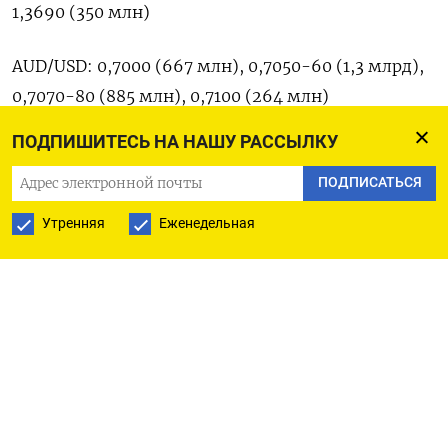
‌1,3690 (350 млн)
AUD/USD: 0,7000 (667 млн), ​0,7050-60 (1,3 млрд),
0,7070-80 (885 млн), 0,7100 (264 млн)
ПОДПИШИТЕСЬ НА НАШУ РАССЫЛКУ
GBP/USD: 1,3350-55 (628 млн), 1,3550-60 (400 млн)
ПОДПИСАТЬСЯ
EUR/GBP: 0,8750 (222 млн), ​0,8800 (191 ⁠млн),
Утренняя
Еженедельная
0,8825 (357 млн)
EUR/CHF: 0,9075 (255 млн), ‌0,9100 (290 млн)
Оригинал ‌сообщения на английском языке ​
доступен по ‌коду (Московское бюро)