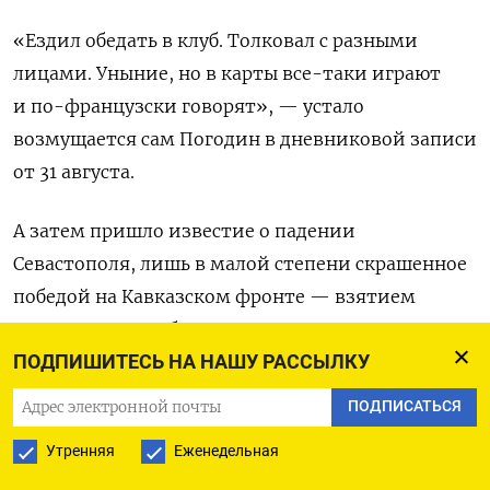
«Ездил обедать в клуб. Толковал с разными
лицами. Уныние, но в карты все-таки играют
и по-французски говорят», — устало
возмущается сам Погодин в дневниковой записи
от 31 августа.
А затем пришло известие о падении
Севастополя, лишь в малой степени скрашенное
победой на Кавказском фронте — взятием
крепости Карс. Общество окончательно
ПОДПИШИТЕСЬ НА НАШУ РАССЫЛКУ
приуныло, как вдруг…
ПОДПИСАТЬСЯ
15 октября 1855 года был оглашен высочайший
Утренняя
Еженедельная
рескрипт об увольнении главнокомандующего
путями сообщения и публичными зданиями