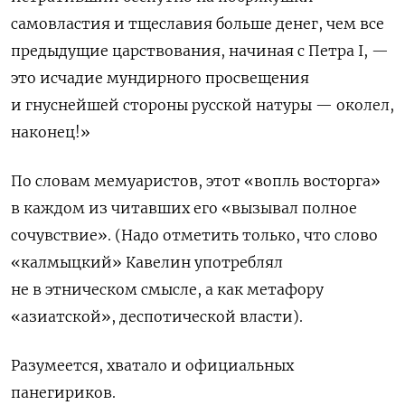
самовластия и тщеславия больше денег, чем все
предыдущие царствования, начиная с Петра
I
, —
это исчадие мундирного просвещения
и гнуснейшей стороны русской натуры — околел,
наконец!»
По словам мемуаристов, этот «вопль восторга»
в каждом из читавших его «вызывал полное
сочувствие». (Надо отметить только, что слово
«калмыцкий» Кавелин употреблял
не в этническом смысле, а как метафору
«азиатской», деспотической власти).
Разумеется, хватало и официальных
панегириков.