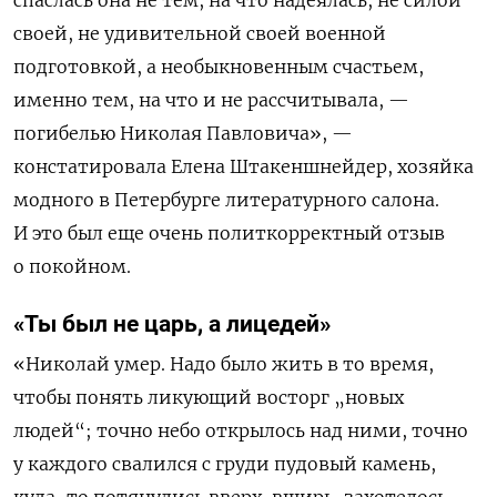
спаслась она не тем, на что надеялась, не силой
своей, не удивительной своей военной
подготовкой, а необыкновенным счастьем,
именно тем, на что и не рассчитывала, —
погибелью Николая Павловича», —
констатировала Елена Штакеншнейдер, хозяйка
модного в Петербурге литературного салона.
И это был еще очень политкорректный отзыв
о покойном.
«Ты был не царь, а лицедей»
«Николай умер. Надо было жить в то время,
чтобы понять ликующий восторг „новых
людей“; точно небо открылось над ними, точно
у каждого свалился с груди пудовый камень,
куда-то потянулись вверх, вширь, захотелось