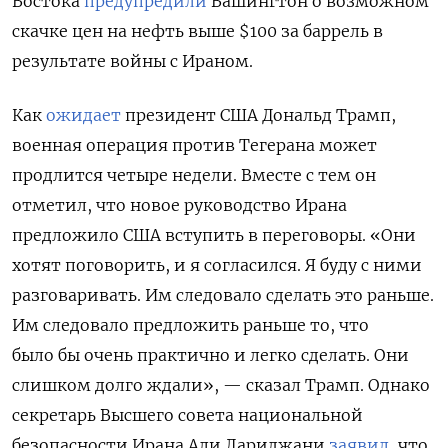
Востока
предупредили
Вашингтон о возможном
скачке цен на нефть выше $100 за баррель в
результате войны с Ираном.
Как
ожидает
президент США Дональд Трамп,
военная операция против Тегерана может
продлится четыре недели. Вместе с тем он
отметил, что новое руководство Ирана
предложило США вступить в переговоры. «Они
хотят поговорить, и я согласился. Я буду с ними
разговаривать. Им следовало сделать это раньше.
Им следовало предложить раньше то, что
было бы очень практично и легко сделать. Они
слишком долго ждали», — сказал Трамп. Однако
секретарь Высшего совета национальной
безопасности Ирана Али Лариджани
заявил
, что