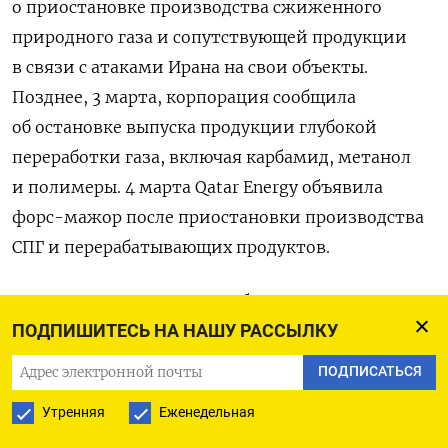
о приостановке производства сжиженного
природного газа и сопутствующей продукции
в связи с атаками Ирана на свои объекты.
Позднее, 3 марта, корпорация сообщила
об остановке выпуска продукции глубокой
переработки газа, включая карбамид, метанол
и полимеры. 4 марта Qatar Energy объявила
форс-мажор после приостановки производства
СПГ и перерабатывающих продуктов.
По данным CNN, иранские беспилотники
ПОДПИШИТЕСЬ НА НАШУ РАССЫЛКУ
атаковали объект компании в Рас-Лаффане,
а также энергетическую инфраструктуру
ПОДПИСАТЬСЯ
в Месаиде. Qatar Energy ранее заявляла
Утренняя
Еженедельная
о попадании дрона по одному из своих объектов.