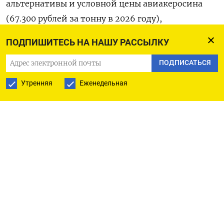
альтернативы и ‌условной цены авиакеросина
(67.300 рублей за тонну в 2026 году),
умноженная на компенсационный коэффициент
ПОДПИШИТЕСЬ НА НАШУ РАССЫЛКУ
0,65 ​и умноженная на объем керосина в тоннах,
который был использован в ‌налоговом периоде
ПОДПИСАТЬСЯ
авиакомпанией (налогоплательщиком) или
Утренняя
Еженедельная
лицом, с которым авиакомпания имеет договор
на ​оказание услуг по заправке воздушных судов.
Средняя величина экспортной альтернативы для
авиакеросина, рассчитанная ‌в морских портах
РФ, расположенных в Северо-Западном
федеральном округе, в феврале выросла до 70.038
рублей за тонну с 66.523 рублей за ​тонну в январе
в ​результате повышения котировок ‌топлива в
среднем на 7% месяц к месяцу. С учетом другой