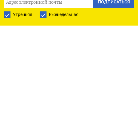
ПОДПИСАТЬСЯ
американскую авиабазу Аль-Удейд в Катаре -
Утренняя
Еженедельная
крупнейшую военную базу США на Ближнем
Востоке, сообщили катарские официальные
лица. Сведений о пострадавших не поступало.
Корпус стражей исламской революции Ирана
сообщил, что иранские силы нанесли удары по
авиабазе Рамат-Давид и радарной установке в
Израиле, лагерю Аль-Адири в Кувейте, где
дислоцированы американские военные, а также
отправили дроны ​на базу в иракском Эрбиле, на
которой размещены американские войска.
Без ​уточнения деталей официальный
представитель Стражей сказал, что скоро будут ​