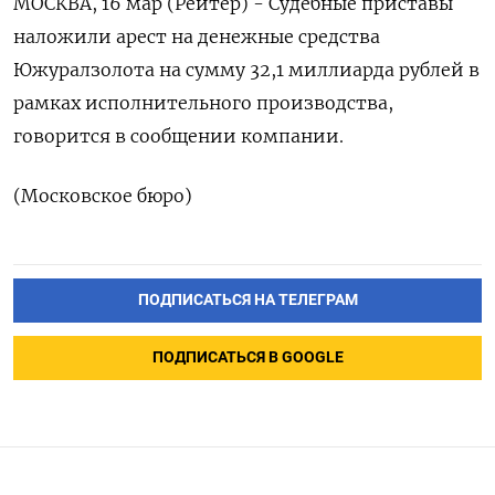
МОСКВА, ‌16 ​мар (Рейтер) - ​Судебные ​приставы
⁠наложили арест ‌на ‌денежные ​средства
‌Южуралзолота ​на ‌сумму ​32,1 ​миллиарда рублей ‌в
​рамках ​исполнительного ⁠производства,
‌говорится ‌в сообщении ​компании.
(Московское ‌бюро)
ПОДПИСАТЬСЯ НА ТЕЛЕГРАМ
ПОДПИСАТЬСЯ В GOOGLE