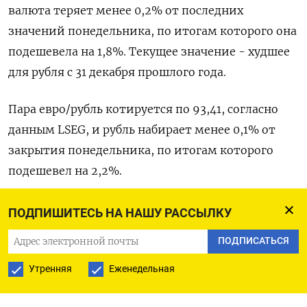
валюта теряет менее 0,2% от последних
значений понедельника, по итогам которого она
подешевела на 1,8%. Текущее значение - худшее
для рубля с 31 декабря прошлого года.
Пара евро/рубль котируется по 93,41, согласно
данным LSEG, и рубль набирает менее 0,1% от
закрытия понедельника, по итогам которого
подешевел ​на 2,2%.
В паре с юанем рубль дешевеет ​на форексе на
ПОДПИШИТЕСЬ НА НАШУ РАССЫЛКУ
1,8%, согласно данным LSEG, ​и котируется ⁠по
ПОДПИСАТЬСЯ
11,48, в том числе отражая вчерашнюю динамику
локального валютного рынка.
Утренняя
Еженедельная
Вчерашние торги на Мосбирже парой юань/рубль