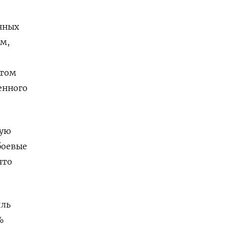
нных
ом,
нтом
енного
мую
боевые
что
иль
%