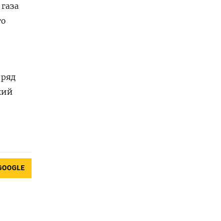
 газа
го
 ряд
кий
GOOGLE