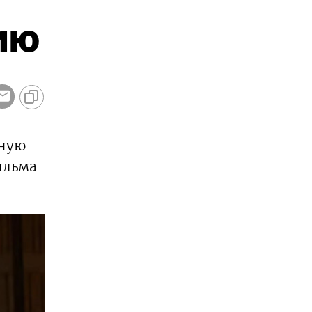
ию
жную
ильма