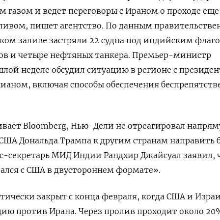
 газом и ведет переговоры с Ираном о проходе еще
пливом, пишет агентство. По данным правительстве
ком заливе застряли 22 судна под индийским флаг
зов и четыре нефтяных танкера. Премьер-министр
лой неделе обсудил ситуацию в регионе с президе
ианом, включая способы обеспечения беспрепятств
ивает Bloomberg, Нью-Дели не отреагировал напря
США Дональда Трампа к другим странам направить 
сс-секретарь МИД Индии Рандхир Джайсуал заявил, 
дался с США в двустороннем формате».
ически закрыт с конца февраля, когда США и Изра
ию против Ирана. Через пролив проходит около 20