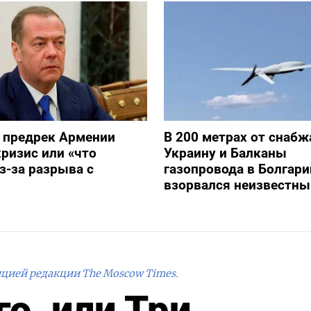
 предрек Армении
В 200 метрах от снаб
ризис или «что
Украину и Балканы
з-за разрыва с
газопровода в Болгари
взорвался неизвестны
ицией редакции The Moscow Times.
о, или Три