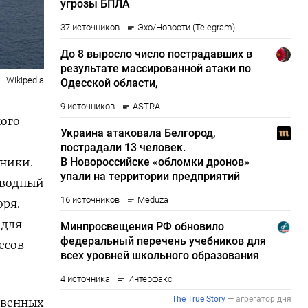
Wikipedia
ого
чники.
м водный
оря.
 для
есов
твенных