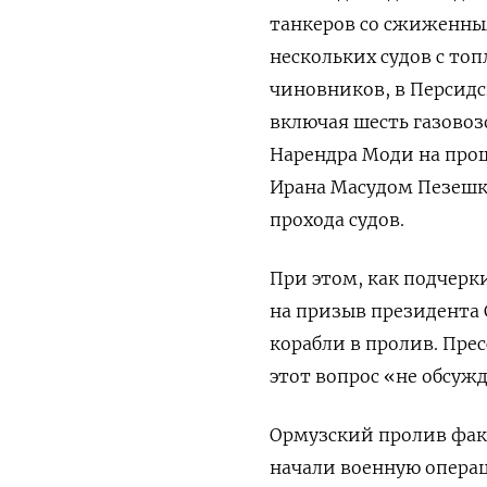
танкеров со сжиженным
нескольких судов с то
чиновников, в Персидс
включая шесть газово
Нарендра Моди на прош
Ирана Масудом Пезешк
прохода судов.
При этом, как подчерк
на призыв президента 
корабли в пролив. Пре
этот вопрос «не обсуж
Ормузский пролив факт
начали военную операц