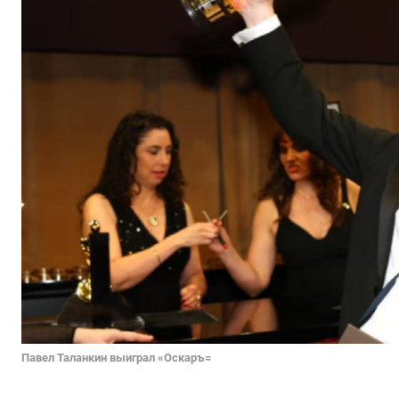
Павел Таланкин выиграл «Оскаръ=