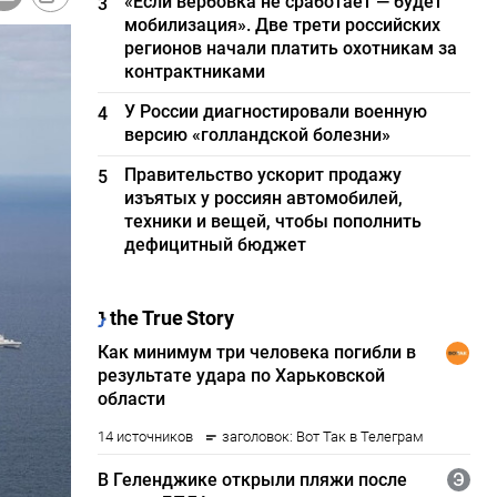
«Если вербовка не сработает — будет
3
мобилизация». Две трети российских
регионов начали платить охотникам за
контрактниками
У России диагностировали военную
4
версию «голландской болезни»
Правительство ускорит продажу
5
изъятых у россиян автомобилей,
техники и вещей, чтобы пополнить
дефицитный бюджет