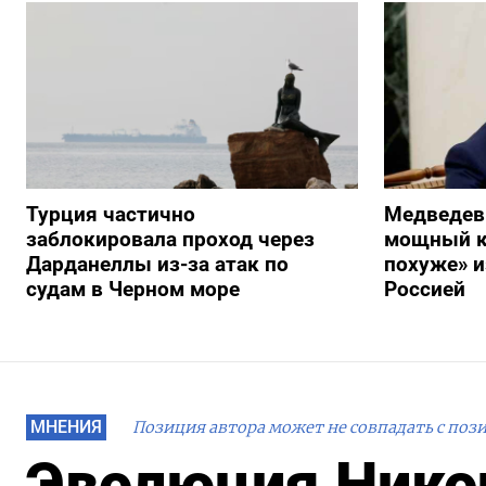
Турция частично
Медведев
заблокировала проход через
мощный к
Дарданеллы из-за атак по
похуже» и
судам в Черном море
Россией
МНЕНИЯ
Позиция автора может не совпадать с поз
Эволюция Никог