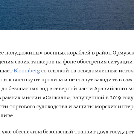
ее полудюжины» военных кораблей в район Ормузск
ения своих танкеров на фоне обострения ситуации
общает
Bloomberg
со ссылкой на осведомленные исто
ны к востоку от пролива и не станут заходить в са
 до безопасных вод в северной части Аравийского м
 рамках миссии «Санкалп», запущенной в 2019 году
сти торгового судоходства и защиты морских интер
ливе.
 уже обеспечила безопасный транзит двух государс