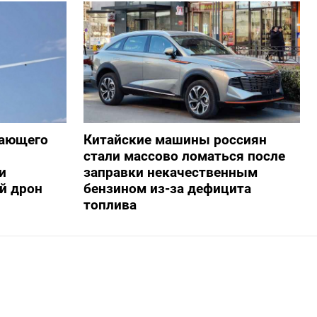
жающего
Китайские машины россиян
стали массово ломаться после
и
заправки некачественным
й дрон
бензином из-за дефицита
топлива