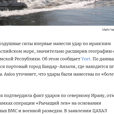
Mehr N
оздушные силы впервые нанесли удар по иранским
аспийском море, значительно расширив географию 
мской Республики. Об этом сообщает
Ynet
. По данн
гся портовый город Бандар-Анзали, где находится ш
. Axios уточняет, что удары были нанесены по «боле
 подтвердила факт ударов по северному Ирану, от
рамках операции «Рычащий лев» на основании
ных ВМС и военной разведки. В заявлении ЦАХАЛ