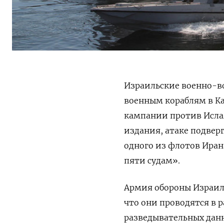
Израильские военно-в
военным кораблям в К
кампании против Исла
издания, атаке подвер
одного из флотов Ирана
пяти судам».
Армия обороны Израиля
что они проводятся в 
разведывательных дан