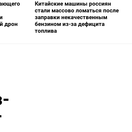
жающего
Китайские машины россиян
стали массово ломаться после
и
заправки некачественным
й дрон
бензином из-за дефицита
топлива
з-
-