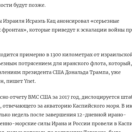
ности будут позже.
 Израиля Исраэль Кац анонсировал «серьезные
 фронтах», которые приведут к эскалации войны п
одится примерно в 1300 километрах от израильско
рьезным потрясением для иранского флота, который,
влениям президента США Дональда Трампа, уже
, пишет Ynet.
сно отчету ВМС США за 2017 год, дислоцируется шта
, отвечающего за акваторию Каспийского моря. В и
колько недель после завершения 12-дневной ирано-
оенно-морские силы Ирана и России провели в Кас