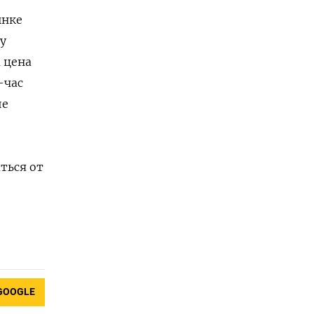
ынке
му
 цена
-час
ие
ться от
GOOGLE