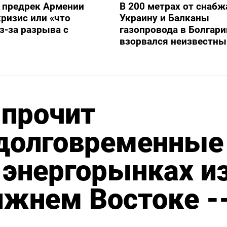
 предрек Армении
В 200 метрах от снаб
ризис или «что
Украину и Балканы
з-за разрыва с
газопровода в Болгари
взорвался неизвестны
 прочит
долговременные
 энергорынках и
ижнем Востоке -