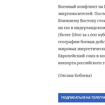
Военный ‌конфликт на 
энергоносителей. После
Ближнему Востоку стоим
на газ в нидерландском
(более $800 за 1.000 к
географии ​боевых дей
мировых энергетически
Европейский союз в ‌к
​импорта российского г
(Оксана Кобзева)
ПОДПИСАТЬСЯ НА ТЕЛЕГР