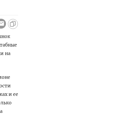
ынок
штабные
ки на
оне ​
ности
ах и ее
олько
а