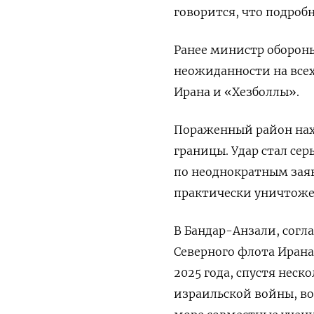
говорится, что подроб
Ранее министр обороны
неожиданности на всех
Ирана и «Хезболлы».
Пораженный район нах
границы. Удар стал се
по неоднократным зая
практически уничтожен
В Бандар-Анзали, согла
Северного флота Ирана
2025 года, спустя нес
израильской войны, в