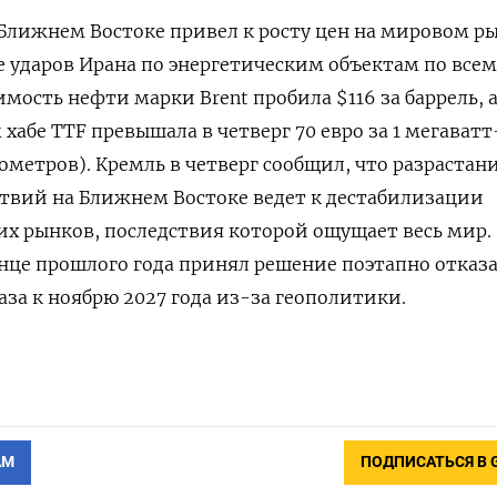
Ближнем Востоке привел к росту цен на мировом р
 ​ударов Ирана ​по энергетическим ‌объектам по все
ость нефти марки ​Brent пробила $116 за баррель, а
 хабе TTF превышала в четверг 70 евро за 1 мегаватт
убометров). Кремль в четверг сообщил, что разрастан
ствий на ⁠Ближнем Востоке ведет к дестабилизации
х рынков, последствия которой ‌ощущает весь мир.
онце прошлого года принял решение поэтапно отказа
аза к ноябрю ‌2027 года из-за геополитики.
АМ
ПОДПИСАТЬСЯ В 