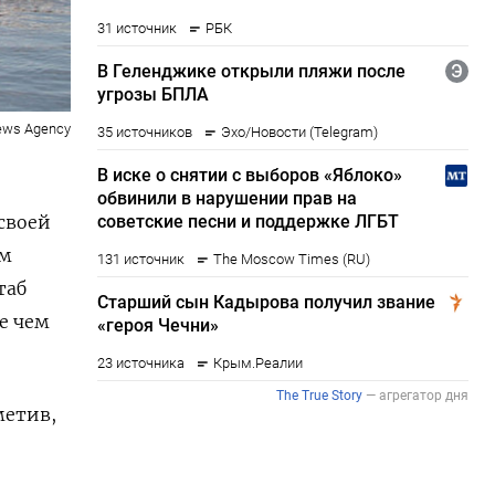
ews Agency
своей
ым
таб
е чем
метив,