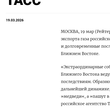
ТАСС
19.03.2026
МОСКВА, 19 мар (Рейте
экспорта газа российс
‌и долговременные пос
Ближнем Востоке.
«Экстраординарные собы
Ближнего Востока ⁠вед
последствиям. Образно
​дальнейшей динамике,
»медведи«, а »пашут в
российское агентство Т