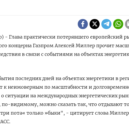
р) - Глава практически потерявшего европейский р
кого концерна Газпром Алексей Миллер прочит мас
ледствия в связи с событиями на объектах энергети
тия последних дней ​на объектах энергетики в ​реги
ут к неимоверным по масштабности ‌и долговремен
 ‌о ситуации на международных энергетических рынк
 по-видимому, можно сказать так, что ‌отдыхают т
 три пота« ​только »быки", - цитирует слова Миллер
АСС.