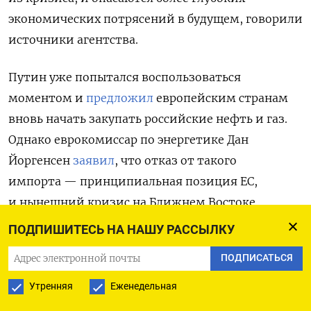
экономических потрясений в будущем, говорили
источники агентства.
Путин уже попытался воспользоваться
моментом и
предложил
европейским странам
вновь начать закупать российские нефть и газ.
Однако еврокомиссар по энергетике Дан
Йоргенсен
заявил
, что о
тказ от такого
импорта — принципиальная позиция ЕС,
и нынешний кризис на Ближнем Востоке
ее не изменит. «Мы слишком долго зависели
ПОДПИШИТЕСЬ НА НАШУ РАССЫЛКУ
от энергоресурсов из России, что давало Путину
ПОДПИСАТЬСЯ
возможность шантажировать нас с помощью
энергетики… В будущем мы не будем
Утренняя
Еженедельная
импортировать из России ни единой