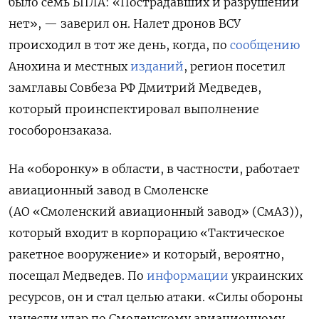
было семь БПЛА: «Пострадавших и разрушений
нет», — заверил он. Налет дронов ВСУ
происходил в тот же день, когда, по
сообщению
Анохина и местных
изданий
, регион посетил
замглавы Совбеза РФ Дмитрий Медведев,
который проинспектировал выполнение
гособоронзаказа.
На «оборонку» в области, в частности, работает
авиационный завод в Смоленске
(АО «Смоленский авиационный завод» (СмАЗ)),
который входит в корпорацию «Тактическое
ракетное вооружение» и который, вероятно,
посещал Медведев. По
информации
украинских
ресурсов, он и стал целью атаки. «
Силы
обороны
нанесли
удар
по Смоленскому
авиационному