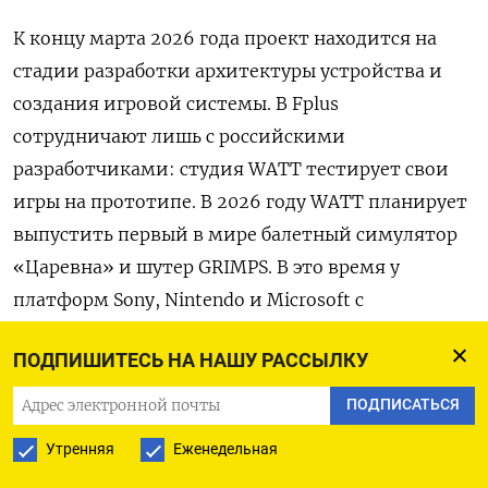
К концу марта 2026 года проект находится на
стадии разработки архитектуры устройства и
создания игровой системы. В Fplus
сотрудничают лишь с российскими
разработчиками: студия WATT тестирует свои
игры на прототипе. В 2026 году WATT планирует
выпустить первый в мире балетный симулятор
«Царевна» и шутер GRIMPS. В это время у
платформ Sony, Nintendo и Microsoft с
десятилетиями опыта накопились библиотеки
ПОДПИШИТЕСЬ НА НАШУ РАССЫЛКУ
из тысяч игр, пишет Cnews.
ПОДПИСАТЬСЯ
Возможно, что приставка вновь будет
Утренняя
Еженедельная
адаптацией китайского устройства. В июне 2025