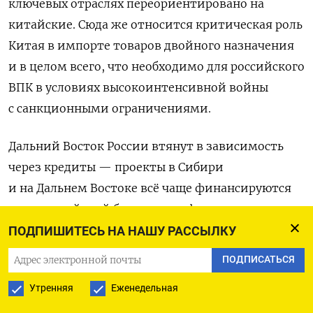
ключевых отраслях переориентировано на
китайские. Сюда же относится критическая роль
Китая в импорте товаров двойного назначения
и в целом всего, что необходимо для российского
ВПК в условиях высокоинтенсивной войны
с санкционными ограничениями.
Дальний Восток России втянут в зависимость
через кредиты — проекты в Сибири
и на Дальнем Востоке всё чаще финансируются
через китайский банки, а вся финансовая
система РФ постепенно уходит из-под
ПОДПИШИТЕСЬ НА НАШУ РАССЫЛКУ
контроля — доля юаня во внешних расчетах
ПОДПИСАТЬСЯ
превысила 30%, деньги за ресурсы проходят
Утренняя
Еженедельная
через чужую банковскую систему.