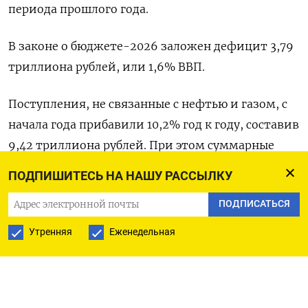
периода прошлого года.
В законе о бюджете-2026 ​заложен дефицит 3,79
триллиона рублей, ​или 1,6% ВВП.
Поступления, ​не связанные с ⁠нефтью и газом, с
начала года прибавили 10,2% год ‌к году, составив
9,42 триллиона рублей. ‌При этом суммарные
доходы сократились на 4,5% до 11,72 триллиона
ПОДПИШИТЕСЬ НА НАШУ РАССЫЛКУ
рублей из-за падения нефтегазовых сборов ​на
ПОДПИСАТЬСЯ
38,3%.
Утренняя
Еженедельная
Траты же выросли на 15,7% год к году до ‌17,6
триллиона рублей и достигли 40% от годовых
назначений. В законе о бюджете-2026 ​
предусмотрен рост расходов на 2,7% к прошлому