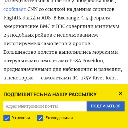
разведывательных полетов у побережья Кубы,
сообщает
CNN со ссылкой на данные сервисов
FlightRadar24 и ADS-B Exchange. С 4 февраля
американские ВМС и ВВС совершили минимум
25 подобных рейдов с использованием
пилотируемых самолетов и дронов.
Большинство полетов выполнялись морскими
патрульными самолетами P-8A Poseidon,
предназначенными для наблюдения и разведки,
а некоторые — самолетами RC-135V Rivet Joint,
специализирующимися на радиоэлектронной
ПОДПИШИТЕСЬ НА НАШУ РАССЫЛКУ
разведке. Также использовались высотные
разведывательные дроны MQ-4C Triton.
ПОДПИСАТЬСЯ
Утренняя
Еженедельная
Те же аппараты, как отмечает телеканал,
активно применялись США в преддверии