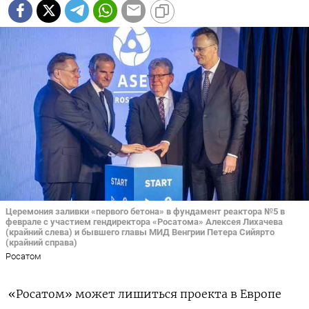
Церемония заливки «первого бетона» в фундамент реактора №5 в
феврале с участием гендиректора «Росатома» Алексея Лихачева
(крайний слева) и бывшего главы МИД Венгрии Петера Сийярто
(крайний справа)
Росатом
«Росатом» может лишиться проекта в Европе