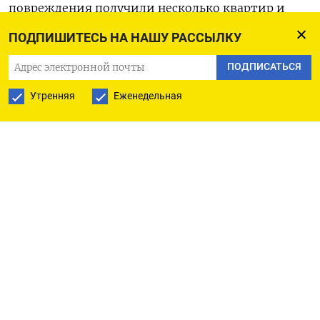
повреждения получили несколько квартир и
крыша. Всех жильцов многоэтажки
ПОДПИШИТЕСЬ НА НАШУ РАССЫЛКУ
эвакуировали и предложили разместиться в
ПОДПИСАТЬСЯ
гостинице, отметил глава региона. Он
подчеркнул, что опасность атаки беспилотников
Утренняя
Еженедельная
в Оренбурге, Орске и Ясном сохраняется.
Согласно анализу фото и видео очевидцев,
который
провела
Astra, дрон ударил в жилой дом
на Волгоградской улице, 42. Беспилотник летел с
северо-запада по ровной траектории, но в
последний момент отклонился на восток. Как
отмечает Astra, это может говорить о работе
средств радиоэлектронной борьбы (РЭБ).
Изначальной целью дрона могло быть АО