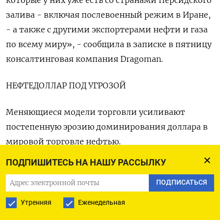
которые у них уже есть со странами Персидского ​
залива - включая послевоенный режим в Иране,
- а также с ​другими экспортерами нефти и газа
по всему миру», - сообщила ‌в записке в пятницу
консалтинговая компания Dragoman.
НЕФТЕДОЛЛАР ПОД УГРОЗОЙ
Меняющиеся модели торговли усиливают
постепенную эрозию доминирования доллара в
мировой торговле нефтью.
ПОДПИШИТЕСЬ НА НАШУ РАССЫЛКУ
Визиту Моди в Абу-Даби предшествовало
соглашение 2023 года между Индией и ОАЭ о ​
ПОДПИСАТЬСЯ
переводе двусторонней торговли на расчеты в
Утренняя
Еженедельная
рупиях и дирхамах вместо долларов. В целом