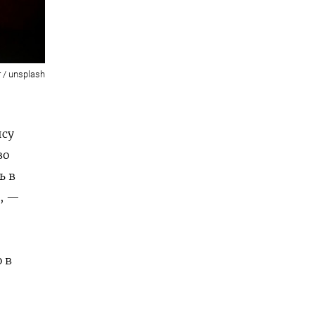
 / unsplash
ису
во
ь в
, —
 в