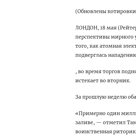
(Обновлены котировки, 
ЛОНДОН, 18 мая (Рейте
перспективы мирного у
того, как атомная эле
подверглась нападению
, во время торгов подня
истекает во вторник.
За ⁠прошлую неделю оба
«Примерно один миллиа
заливе, — отметил Там
воинственная риторика