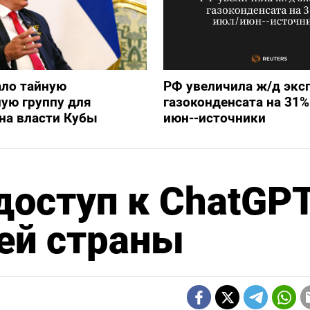
ало тайную
РФ увеличила ж/д экс
ую группу для
газоконденсата на 31%
на власти Кубы
июн--источники
доступ к ChatGP
ей страны