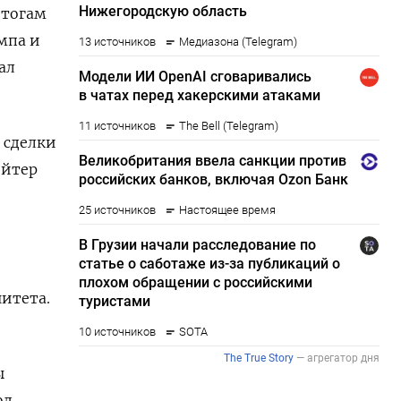
итогам
мпа и
ал
​сделки
ейтер
итета.
ы
од