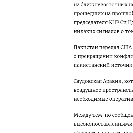
на ближневосточных не
прошедших на прошлой 
председателя КНР Си 
никаких сигналов о том
Пакистан ‌передал США
о прекращении конфли
пакистанский источни
Саудовская Аравия, ко
воздушное пространств
необходимые оператив
Между тем, по сообщени
высокопоставленными 
обсудить варианты вое