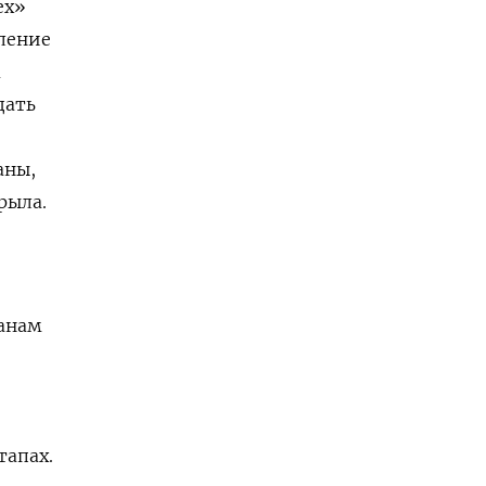
ех»
вление
а
дать
аны,
рыла.
данам
тапах.