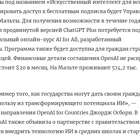
ы под названием «Искусственный интеллект для вс
урировать доступ к бесплатным подписка будет Упра
альты. Для получения возможности в течение год
я продвинутой версией ChatGPT
Plus
потребуется по
альный онлайн-курс AI
for
All, разработанный
 Программа также будет доступна для граждан стр
цей. Финансовые детали соглашения OpenAI
не раск
стоит $20 в месяц. На Мальте проживают 574,2 тыс.
имер того, как государства могут дать своим граж
пользу из трансформирующего потенциала ИИ», —
 направления OpenAI
for
Countries
Джордж Осборн. В
nAI
также
объявила о партнерстве с правительством
ся внедрить технологию ИИ в средних школах и стар