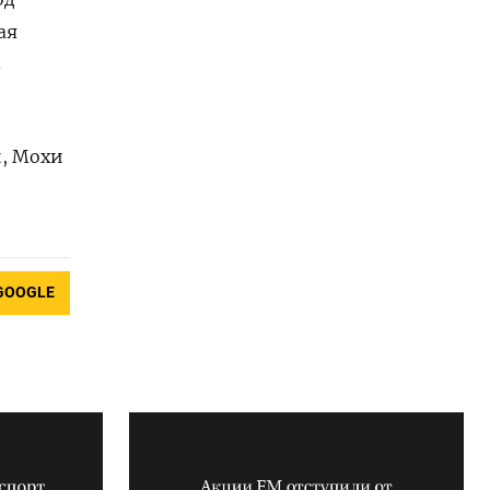
ая
в
, ‌Мохи
GOOGLE