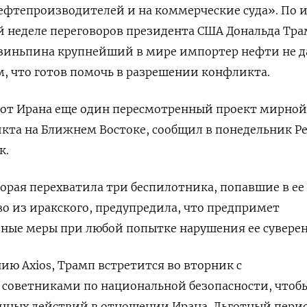
фтепроизводителей и на коммерческие ​суда». По 
неделе переговоров президента США Дональда ‌Тра
Цзиньпина крупнейший в мире импортер нефти не д
, ​что готов помочь ​в разрешении конфликта.
 от Ирана еще один пересмотренный проект мирной 
кта на Ближнем Востоке, сообщил в понедельник Р
к.
торая перехватила три беспилотника, попавшие в ее
о из иракского, предупредила, что предпримет
ные меры при любой попытке нарушения ее суверен
ю Axios, Трамп ​встретится во вторник ⁠с
советниками по национальной безопасности, чтоб
нных действий в отношении Ирана. Льготный ‌пери