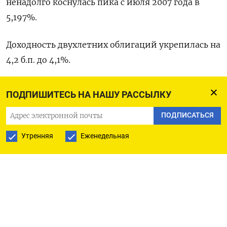
ненадолго коснулась пика с июля 2007 года в
5,197%.
Доходность двухлетних облигаций укрепилась на
4,2 б.п. до 4,1%.
Изгиб кривой ​доходности на ⁠отрезке между
ПОДПИШИТЕСЬ НА НАШУ РАССЫЛКУ
двух- и десятилетними гособлигациями,
ПОДПИСАТЬСЯ
который рассматривается ‌как индикатор
экономических ‌ожиданий, составил 50,9 б.п.
Утренняя
Еженедельная
Оригинал сообщения на ​английском языке
доступен ‌по коду:
(Мэтт Трейси)