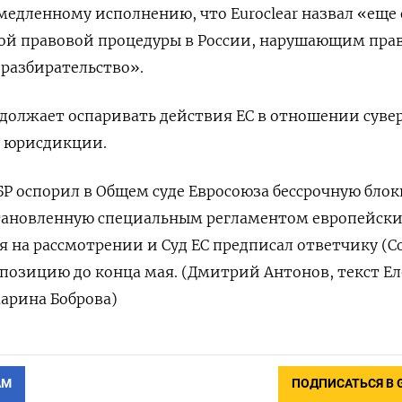
емедленному исполнению, что Euroclear назвал «еще
ой правовой процедуры в России, нарушающим прав
 разбирательство».
должает оспаривать действия ЕС в отношении суве
й юрисдикции.
ЦБР оспорил в Общем суде Евросоюза бессрочную бло
становленную специальным регламентом европейск
ся на рассмотрении и Суд ЕС предписал ответчику (С
 позицию ‌до конца мая. (Дмитрий Антонов, текст Е
арина Боброва)
АМ
ПОДПИСАТЬСЯ В 