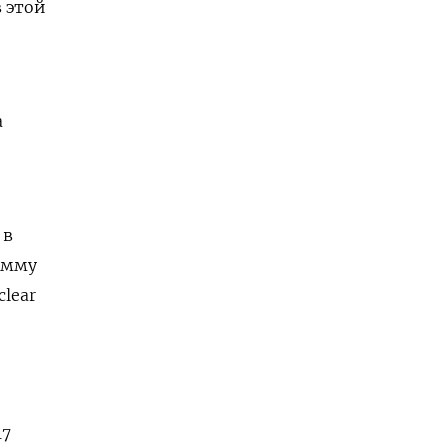
в этой
а
 в
сумму
lear
17