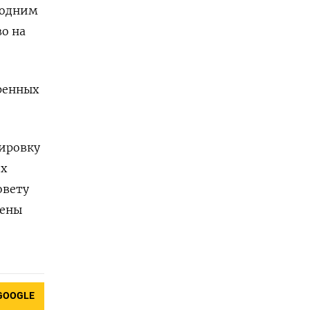
 одним
о на
ренных
кировку
их
овету
лены
GOOGLE