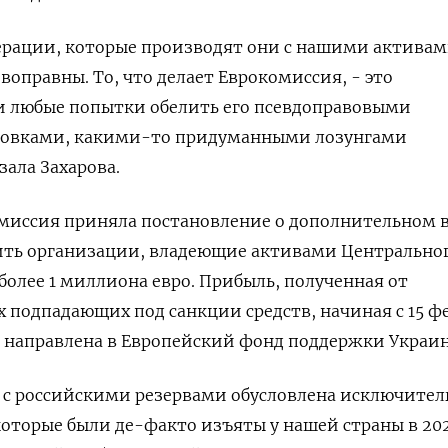
ерации, которые производят они с нашими активам
ивоправны. То, что делает Еврокомиссия, - это
и любые попытки обелить его псевдоправовыми
ровками, какими-то придуманными лозунгами
зала Захарова.
омиссия приняла постановление о дополнительном ‌в
ть организации, владеющие активами Центрально
более 1 миллиона ​евро. Прибыль, полученная от
 подпадающих под санкции средств, начиная с 15 ф
ть направлена в Европейский фонд поддержки Украи
 с российскими резервами обусловлена исключител
которые были де-факто изъяты у нашей страны в 202