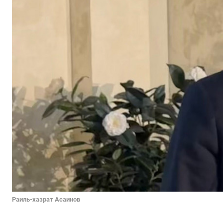
Раиль-хазрат Асаинов