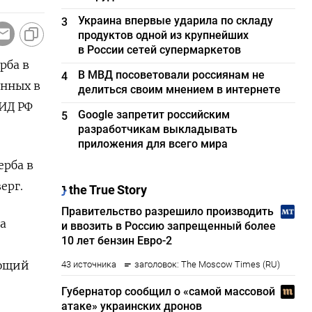
Украина впервые ударила по складу
3
продуктов одной из крупнейших
в России сетей супермаркетов
рба в
В МВД посоветовали россиянам не
4
нных в
делиться своим мнением в интернете
ИД РФ
Google запретит российским
5
разработчикам выкладывать
приложения для всего мира
рба ‌в
ерг.
а
ующий