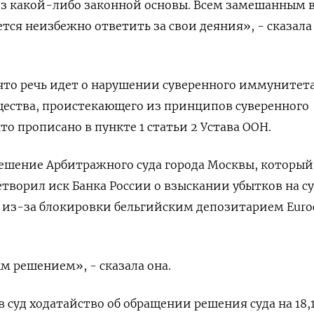
 без какой-либо законной ‌основы. Всем замешанным 
тся неизбежно ответить за свои деяния», - сказала
 что речь идет о нарушении суверенного иммунитет
щества, проистекающего из принципов суверенного
что прописано в пункте 1 статьи 2 Устава ООН.
ешение Арбитражного суда города Москвы, который
летворил иск Банка России о взыскании убытков на 
й из-за блокировки бельгийским депозитарием Euroc
 решением», - сказала она.
 суд ходатайство об ​обращении решения суда на 18,