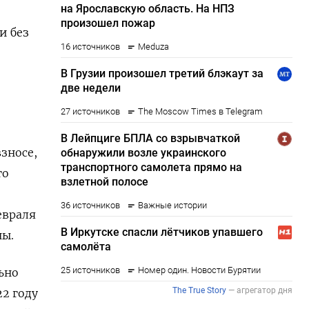
и без
зносе,
го
евраля
ны.
ьно
2 ​году