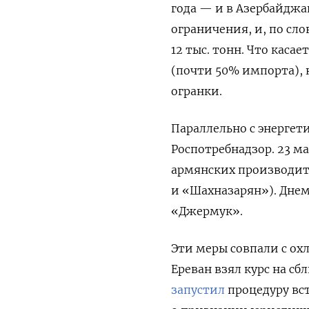
года — и в Азербайджа
ограничения, и, по сл
12 тыс. тонн. Что кас
(почти 50% импорта), 
огранки.
Параллельно с энергет
Роспотребнадзор. 23 м
армянских производит
и «Шахназарян»). Днем
«Джермук».
Эти меры совпали с ох
Ереван взял курс на сб
запустил
процедуру вс