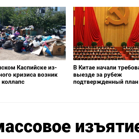
нском Каспийске из-
В Китае начали требов
ного кризиса возник
выезде за рубеж
 коллапс
подтвержденный план
массовое изъяти