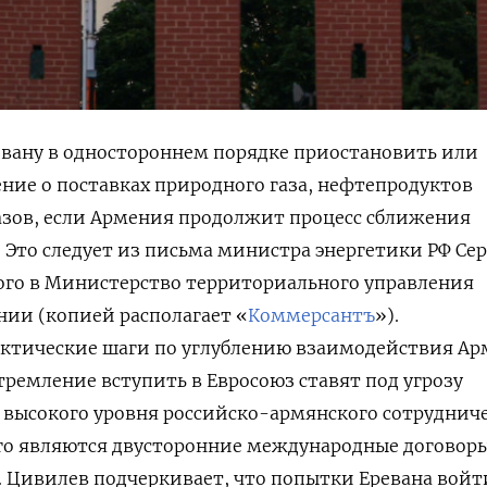
евану в одностороннем порядке приостановить или
ние о поставках природного газа, нефтепродуктов
азов, если Армения продолжит процесс сближения
 Это следует из письма министра энергетики РФ Сер
ого в Министерство территориального управления
ии (копией располагает «
Коммерсантъ
»).
тические шаги по углублению взаимодействия А
тремление вступить в Евросоюз ставят под угрозу
 высокого уровня российско-армянского сотрудниче
ого являются двусторонние международные договор
. Цивилев подчеркивает, что попытки Еревана войт