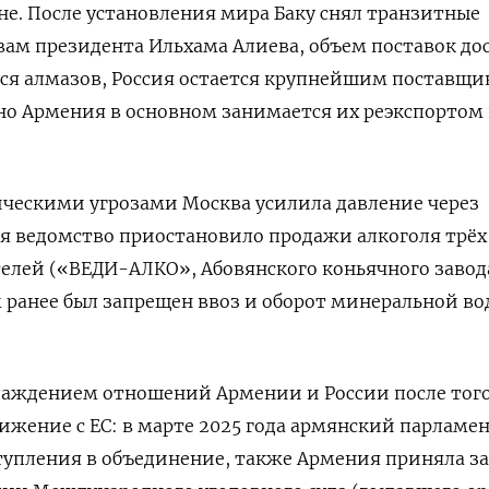
не. После установления мира Баку снял транзитные
овам президента Ильхама Алиева, объем поставок до
ается алмазов, Россия остается крупнейшим поставщ
но Армения в основном занимается их реэкспортом
ическими угрозами Москва усилила давление через
ая ведомство приостановило продажи алкоголя трёх
елей («ВЕДИ-АЛКО», Абовянского коньячного завод
 ранее был запрещен ввоз и оборот минеральной в
лаждением отношений Армении и России после того
лижение с ЕС: в марте 2025 года армянский парламе
тупления в объединение, также Армения приняла з