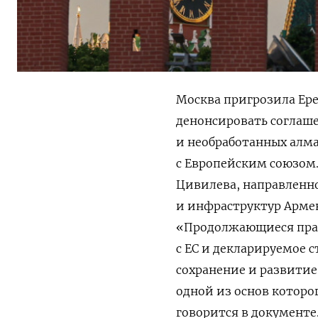
Москва пригрозила Ер
денонсировать соглаше
и необработанных алм
с Европейским союзом.
Цивилева, направленн
и инфраструктур Армен
«Продолжающиеся прак
с ЕС и декларируемое с
сохранение и развитие
одной из основ котор
говорится в документе