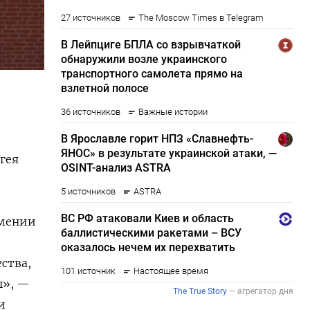
гея
рмении
ства,
ы
», —
и