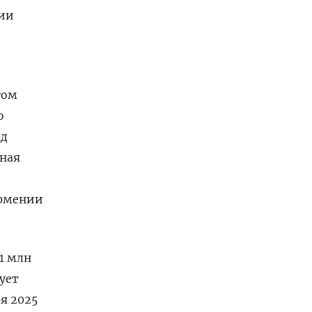
нии
гом
ю
рд
тная
Армении
1 млн
ует
я 2025