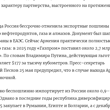
т характеру партнерства, выстроенного на протяже
да Россия бессрочно отменила экспортные пошлины
 нефтепродуктов, газа и алмазов. Документ был ша
раны в ЕАЭС. Сейчас Армения практически полность
 газа: в 2025 году «Газпром» поставил около 2,7 мл
»
. По словам Владимира Путина, действующая льго
вляет $
177 за тысячу кубометров.
Пресс−секретарь
 Песков 25 мая предупредил, что в случае выхода 
ыночной
.
но беспошлинно импортирует из России около 0,9–
Однако в последние годы республика диверсифицир
 закупает в Румынии, Египте и Болгарии, а с декабр