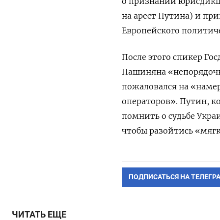
о признании юрисдикц
на арест Путина) и пр
Европейского политиче
После этого спикер Го
Пашиняна «непорядочн
пожаловался на «наме
операторов». Путин, 
помнить о судьбе Укра
чтобы разойтись «мяг
ПОДПИСАТЬСЯ НА ТЕЛЕГР
ЧИТАТЬ ЕЩЕ