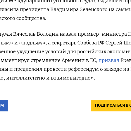
ии Международного уголовного суда (выдавшего ор
игласила президента Владимира Зеленского на самм
ского сообщества.
сдумы Вячеслав Володин назвал премьер-министра 
ым» и «подлым», а секретарь Совбеза РФ Сергей Ш
ренное ухудшение условий для российских экономи
комментируя стремление Армении в ЕС,
призвал
Ере
ины и предложил провести референдум о выходе из 
ко, интеллигентно и взаимовыгодно».
АМ
ПОДПИСАТЬСЯ В 