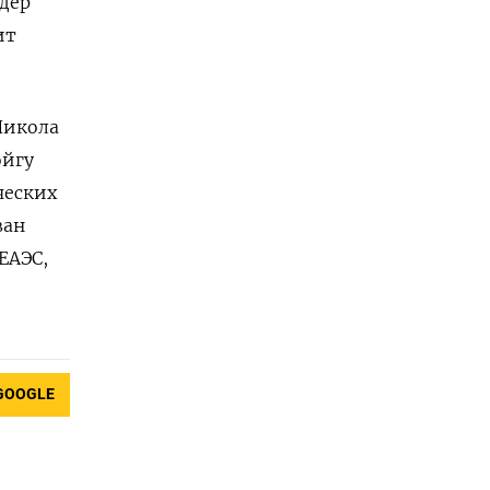
дер
ит
Никола
ойгу
ческих
ван
ЕАЭС,
GOOGLE