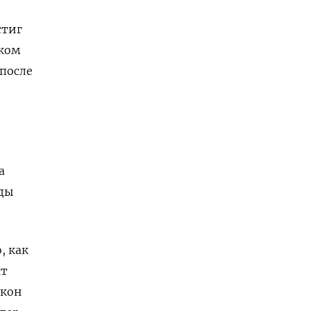
стиг
иком
 после
а
оды
, как
нт
акон