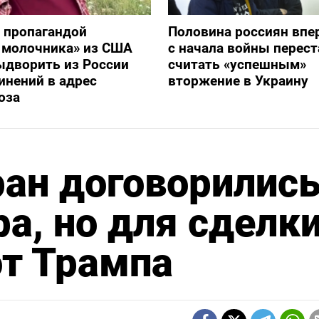
 пропагандой
Половина россиян впе
 молочника» из США
с начала войны перест
ыдворить из России
считать «успешным»
инений в адрес
вторжение в Украину
оза
ран договорилис
ра, но для сделк
от Трампа