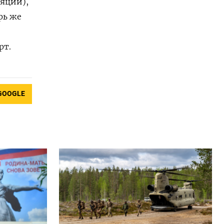
яций),
рь же
рт.
GOOGLE