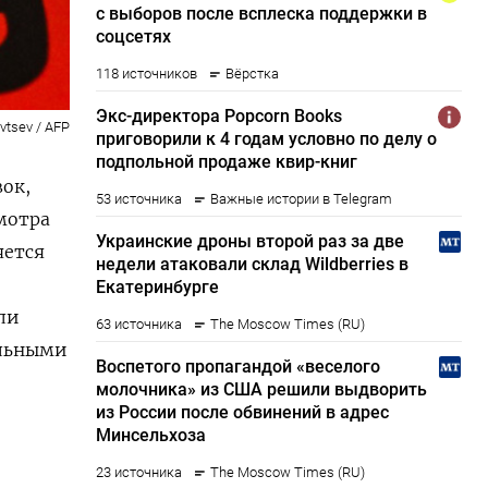
avtsev / AFP
ок,
мотра
яется
ли
альными