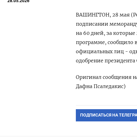
28.05.2026
ВАШИНГТОН, 28 мая (Ре
подписании меморандум
‌на 60 ‌дней, за которы
программе, сообщило в 
‌официальных лиц - од
одобрение президента 
Оригинал сообщения на 
‌Дафна Псаледакис)
ПОДПИСАТЬСЯ НА ТЕЛЕГР