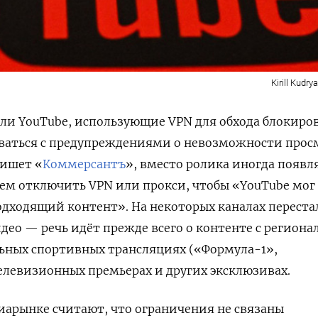
Kirill Kudry
ли YouTube, использующие VPN для обхода блокиров
иваться с предупреждениями о невозможности прос
пишет «
Коммерсантъ
», вместо ролика иногда появл
ем отключить VPN или прокси, чтобы «YouTube мог
одходящий контент». На некоторых каналах переста
део — речь идёт прежде всего о контенте с регион
ных спортивных трансляциях («Формула-1»,
левизионных премьерах и других эксклюзивах.
арынке считают, что ограничения не связаны