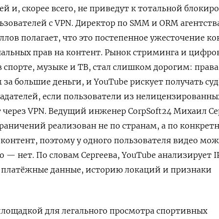
й и, скорее всего, не приведут к тотальной блокир
ьзователей с VPN. Директор по SMM и ORM агентств
уллов полагает, что это постепенное ужесточение к
альных прав на контент. Рынок стриминга и цифро
в спорте, музыке и ТВ, стал слишком дорогим: права
 за большие деньги, и YouTube рискует получать су
адателей, если пользователи из нелицензированны
 через VPN. Ведущий инженер CorpSoft24 Михаил Се
раничений реализован не по странам, а по конкрет
контент, поэтому у одного пользователя видео мо
го — нет. По словам Сергеева, YouTube анализирует I
а, платёжные данные, историю локаций и признаки
площадкой для легального просмотра спортивных