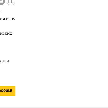
о
я ⁠огня
анских
сон и
GOOGLE