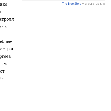
овке
а
онтроля
вых
дебные
х стран
ргеев
ным
жет
P-