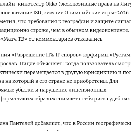
нлайн-кинотеатр Okko (эксклюзивные права на Лиг
ное катание ISU, зимние Олимпийские игры-2026 и
метил, что требования к географии и защите сигна
радиционно строже, чем в обычном видеоконтенте.
и «Матч ТВ» от комментариев отказались.
ения «Разрешение IT& IP споров» юрфирмы «Рустам
рослав Шицле объясняет: когда пользователь смот
актически перемещается в другую юрисдикцию и по
ва на который в его стране не приобретены. Для
прямые убытки и нарушение лицензионных
форма таким образом снимает с себя риск судебных
лена Пантелей добавляет, что в России географическ