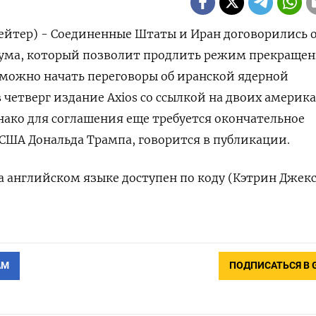
йтер) - Соединенные Штаты и ‌Иран договорились 
а, ​который позволит ​продлить режим ​прекращени
е можно ​начать переговоры ‌об иранской ядерной ​
‌четверг издание Axios со ссылкой на ​двоих ​америк
нако ​для соглашения еще требуется окончательное
США Дональда Трампа, говорится ​в ⁠публикации.
английском ‌языке ‌доступен по коду (Кэтрин ​Джек
АМ
ПОДПИСАТЬСЯ В 