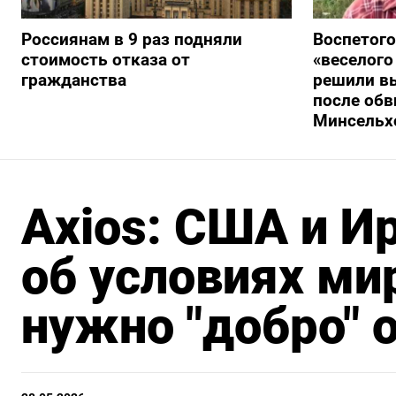
Россиянам в 9 раз подняли
Воспетого
стоимость отказа от
«веселого
гражданства
решили в
после обв
Минсельх
Axios: США и И
об условиях ми
нужно "добро" 