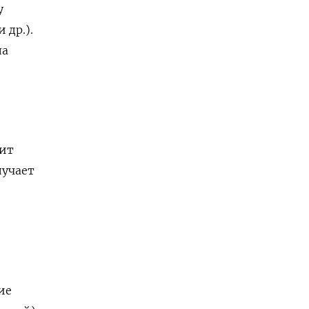
у
 др.).
ла
рит
лучает
ие