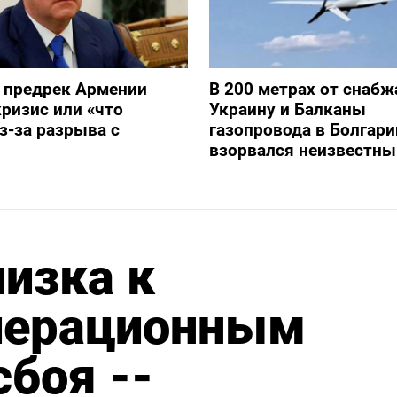
 предрек Армении
В 200 метрах от снаб
ризис или «что
Украину и Балканы
з-за разрыва с
газопровода в Болгари
взорвался неизвестны
изка к
перационным
сбоя --