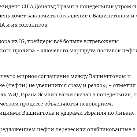
зидент ‌США Дональд Трамп в понедельник утром с
чень хочет заключить соглашение с Вашингтоном и ​
А ‌и их союзников.
ора из IG, трейдеры всё ​больше встревожены
ого пролива - ключевого маршрута поставок нефти
тигнуто мирное соглашение между Вашингтоном и
е (нефти) не увеличится сразу и резко», - отметил
ль МИД Ирана Эсмаил Багаи сказал в понедельник, 
ческом процессе объясняются недоверием,
циями ​Вашингтона и ударами ⁠Израиля по Ливану.
 предложением нефти перевесили опубликованные в