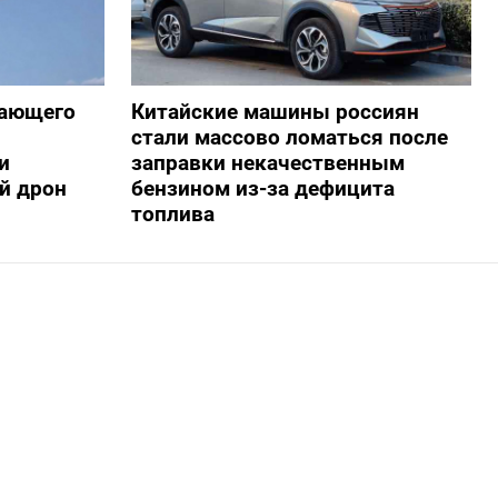
жающего
Китайские машины россиян
стали массово ломаться после
и
заправки некачественным
й дрон
бензином из-за дефицита
топлива