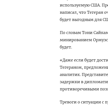
используемую США. Пре
написал, что Тегеран о
будет выгодным ​для СШ
По словам Тони Сайкам
минированием Ормузск
будет.
«Даже если будет дос
Тегераном, предложени
аналитик. Представите
задержки в дипломати
противоречивыми пози
Тревоги о ситуации с