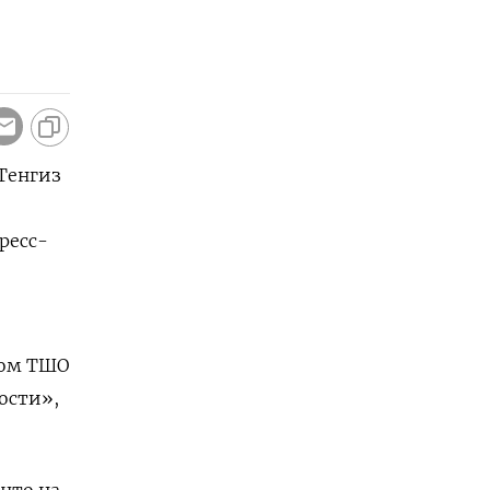
Тенгиз
пресс-
том ​ТШО
ости»,