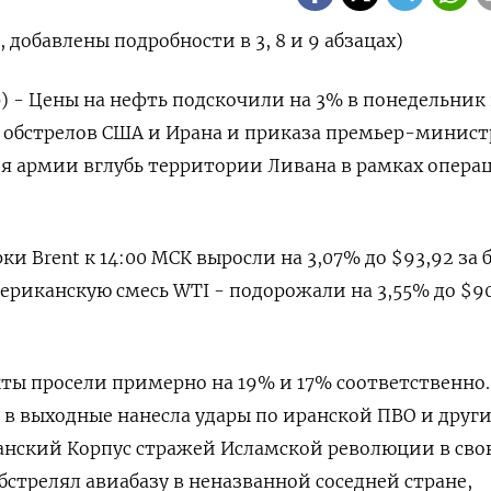
добавлены подробности в 3, 8 и 9 абзацах)
) - Цены на нефть подскочили на 3% в понедельник
 обстрелов США и Ирана и приказа премьер-минист
я армии вглубь территории Ливана в рамках опера
и Brent к ​14:00 МСК ​выросли на 3,07% до $93,92 ⁠за 
риканскую смесь WTI - ‌подорожали на 3,55% до $90
ты просели примерно на 19% и 17% соответственно.
​в выходные нанесла удары по иранской ПВО и друг
анский Корпус стражей Исламской революции в сво
обстрелял авиабазу в неназванной соседней стране,