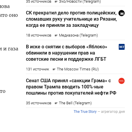
нова
что оно
 и газа
что