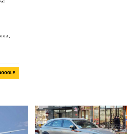
ая.
лла,
GOOGLE