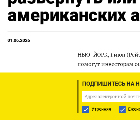
американских 
01.06.2026
НЬЮ-ЙОРК, 1 июн (Рейт
помогут инвесторам о
повышения процентных
акций.
ПОДПИШИТЕСЬ НА 
Параллельно квартальн
инфраструктуры для ИИ
Утренняя
Ежен
стремительно растущег
S&P 500 завершил в пл