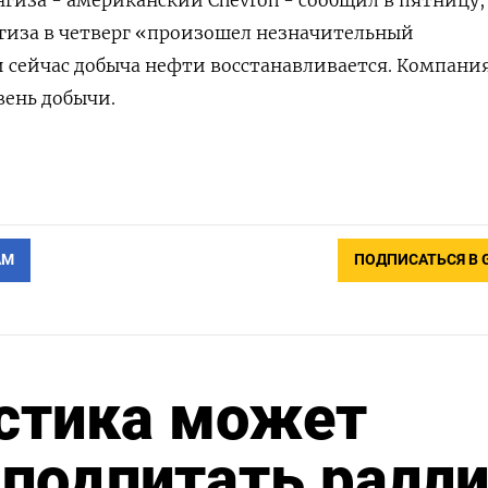
гиза - американский Chevron - сообщил в пятницу, 
енгиза в четверг «произошел незначительный
 ‌сейчас добыча нефти восстанавливается. Компания
вень добычи.
АМ
ПОДПИСАТЬСЯ В 
истика может
 подпитать ралл