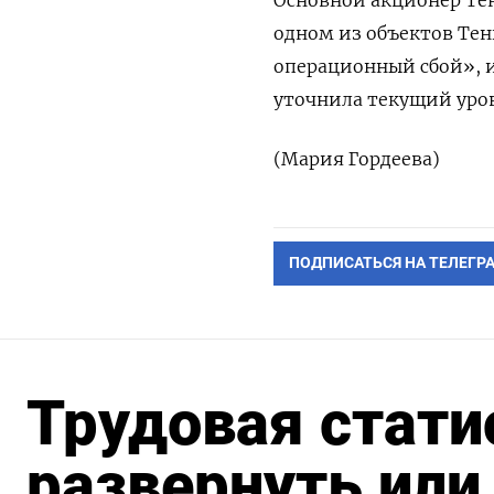
Основной акционер Тен
одном ​из ⁠объектов Т
‌операционный сбой», и
уточнила текущий ‌уро
(Мария Гордеева)
ПОДПИСАТЬСЯ НА ТЕЛЕГР
Трудовая стат
развернуть или