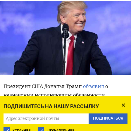
Президент США Дональд Трамп
объявил
о
назначении исполняющим обязанности
директора национальной разведки директора
ПОДПИШИТЕСЬ НА НАШУ РАССЫЛКУ
Федерального агентства жилищного
ПОДПИСАТЬСЯ
финансирования (FHFA) Билла Пулте. По словам
американского президента, Пулте будет
Утренняя
Еженедельная