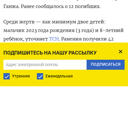
Ганжа. Ранее сообщалось о 12 погибших.
Среди жертв — как минимум двое детей:
мальчик 2023 года рождения (3 года) и 8-летний
ребёнок, уточняет
ТСН
. Ранения получили 42
человек, в том числе четверо детей. Более 20
ПОДПИШИТЕСЬ НА НАШУ РАССЫЛКУ
пострадавших госпитализированы
с осколочными ранениями, переломами
ПОДПИСАТЬСЯ
и минно-взрывными травмами. Поисково-
Утренняя
Еженедельная
спасательная операция продолжается.
Российские войска атаковали Днепр в ночь
на 2 июня, применив ракеты и беспилотники.
В городе серьёзно повреждены многоквартирные
дома, предприятие, пожарная часть, гаражи