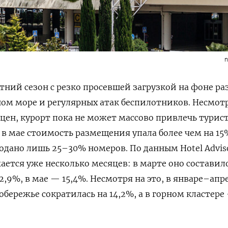
n
етний сезон с резко просевшей загрузкой на фоне ра
ом море и регулярных атак беспилотников. Несмот
цен, курорт пока не может массово привлечь турис
, в мае стоимость размещения упала более чем на 15
родано лишь 25–30% номеров. По данным Hotel Adviso
ется уже несколько месяцев: в марте оно составил
 12,9%, в мае — 15,4%. Несмотря на это, в январе–апр
обережье сократилась на 14,2%, а в горном кластере