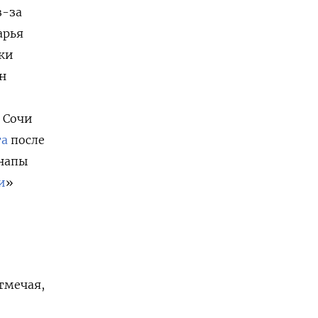
з-за
арья
дки
ен
 Сочи
та
после
Анапы
и
»
тмечая,