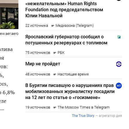
ew.aer.aero
злива
ря
тов:
%,
rs,
о 6,8%
еле
 —