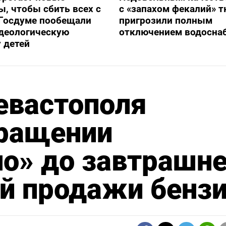
, чтобы сбить всех с
с «запахом фекалий» 
 Госдуме пообещали
пригрозили полным
идеологическую
отключением водосна
 детей
евастополя
кращении
о» до завтрашне
й продажи бенз