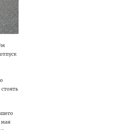
ём
 отпуск
во
 стоять
вшего
 мая