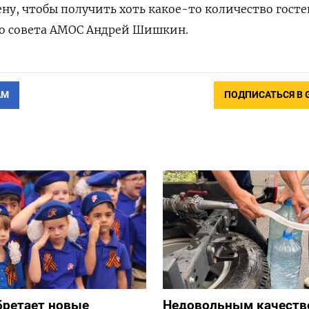
у, чтобы получить хоть какое-то количество гост
го совета АМОС Андрей Шишкин.
АМ
ПОДПИСАТЬСЯ В 
бретает новые
Недовольным качеств