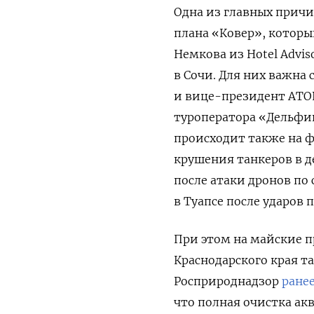
Одна из главных причи
плана «Ковер», которы
Немкова из Hotel Advi
в Сочи. Для них важна 
и вице-президент АТ
туроператора
«Дельф
происходит также на ф
крушения танкеров в д
после атаки дронов по 
в Туапсе после ударов 
При этом на майские 
Краснодарского края т
Росприроднадзор
ране
что
полная очистка акв