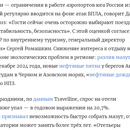
н — ограничения в работе аэропортов юга России и
й регулярно вводится на фоне атак БПЛА, говорит
Д
sors: «Гости сейчас очень осторожно выбирают поез
стабильность, безопасность». С этой оценкой соглас
ОР
по внутреннему туризму, генеральный директор
ин»
Сергей Ромашкин. Снижение интереса к отдыху в
оне экологических проблем в регионе:
разлив мазу
екабре 2024 года, новые
нефтяные пятна
у берегов 
судам в Черном и Азовском морях, «
нефтяные дожд
по НПЗ.
праздники
, по
данным
Travelline, спрос на отели
акже упал — в годовом выражении на 20,7%.
е признавал
невозможность быстро собрать мазут, о
атории может занять более трёх лет. «Отельеры