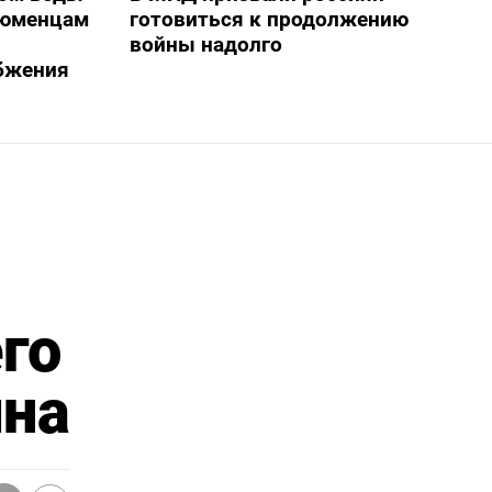
тюменцам
готовиться к продолжению
войны надолго
бжения
го
ина