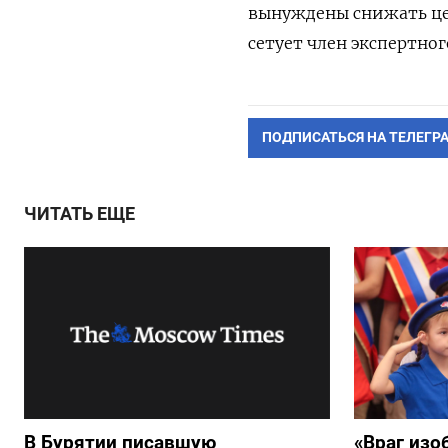
вынуждены снижать цен
сетует член экспертно
ПОДПИСАТЬСЯ НА ТЕЛЕГР
ЧИТАТЬ ЕЩЕ
В Бурятии писавшую
«Враг изо