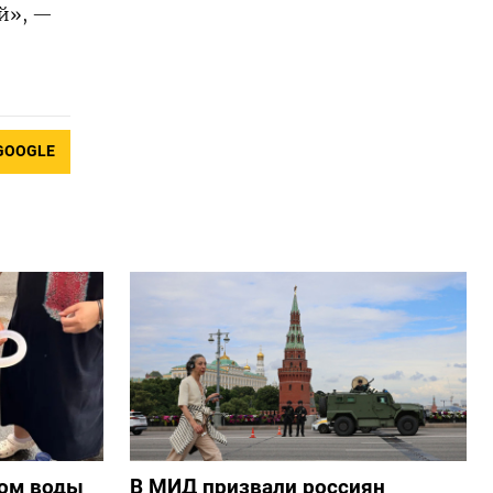
ей», —
GOOGLE
ом воды
В МИД призвали россиян