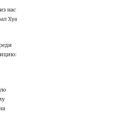
из нас
зал Хуа
Среди
зицию:
ую
 ​
на