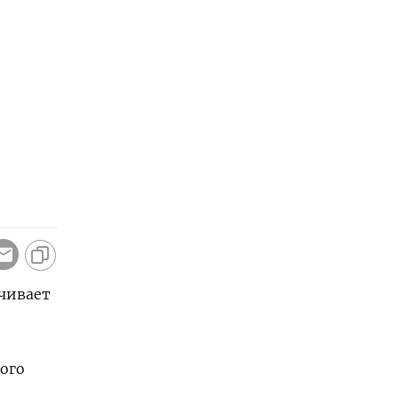
ичивает
ого