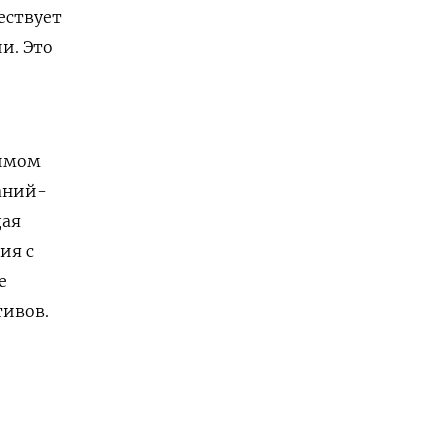
ествует
и. Это
мом ​
аний-
дая
ия с
е
тивов.