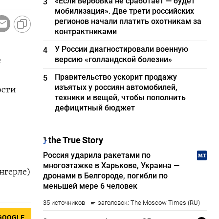
«Если вербовка не сработает — будет
3
мобилизация». Две трети российских
регионов начали платить охотникам за
контрактниками
У России диагностировали военную
4
версию «голландской болезни»
е
Правительство ускорит продажу
5
изъятых у россиян автомобилей,
ости
техники и вещей, чтобы пополнить
дефицитный бюджет
нгерле)
GOOGLE