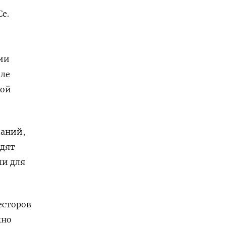
е.
ии
еле
кой
паний,
одят
ми для
есторов
жно