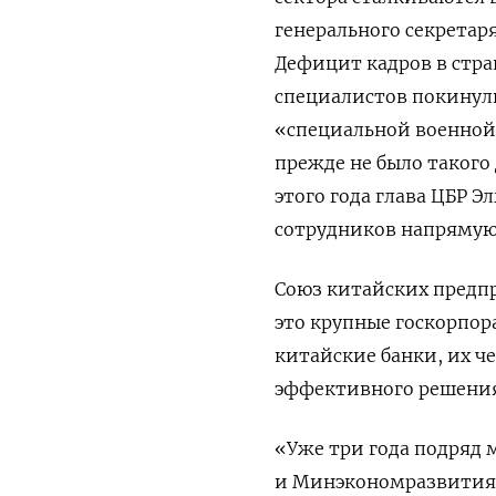
генерального секретар
Дефицит кадров в стран
специалистов покинули
«специальной военной
прежде ​не было такого 
этого года ⁠глава ЦБР 
сотрудников напрямую 
Союз китайских предпр
это крупные госкорпор
китайские банки, ​их ч
эффективного решения
«Уже ‌три года подряд
и Минэкономразвития Р