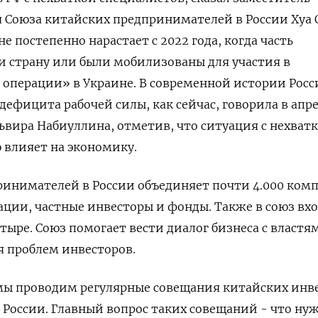
я Союза китайских предпринимателей ‌в России Хуа С
е постепенно нарастает с 2022 года, когда часть
 страну или были мобилизованы для участия в
 операции» в Украине. В современной истории Росс
дефицита рабочей силы, ​как сейчас, говорила в ​апр
Эльвира Набиуллина, отметив, что ситуация с нехват
влияет ‌на экономику.
инимателей в России ‌объединяет почти 4.000 ком
ации, частные инвесторы и фонды. Также в союз вх
етыре. Союз помогает вести диалог бизнеса с властя
 проблем инвесторов.
 мы проводим регулярные совещания китайских инв
оссии. Главный вопрос таких ​совещаний - что ну