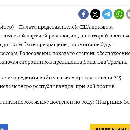
тер) - Палата представителей ‌США приняла
тической партией ​резолюцию, по которой ​военны
а ‌должны быть ‌прекращены, пока они не ​будут
рессом. ​Голосование показало степень обеспокоенн
включая сторонников президента ​Дональда ​Трампа.
очиях ​ведения войны в среду проголосовали 215
исле ​четверо республиканцев, ⁠при 208 против.
 ‌английском языке ​доступен по коду: (Патриция ‌Зе
АМ
ПОДПИСАТЬСЯ В 