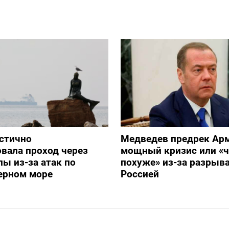
стично
Медведев предрек Ар
вала проход через
мощный кризис или «ч
ы из-за атак по
похуже» из-за разрыва
ерном море
Россией