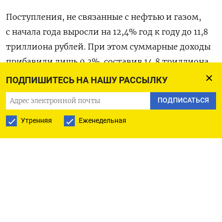
Поступления, не ​связанные с нефтью и газом,
с начала года выросли ‌на 12,4% год к году до 11,8
триллиона рублей. ​При этом суммарные доходы
прибавили лишь 0,3%, составив 14,8 триллиона
рублей ‌из-за падения нефтегазовых сборов
ПОДПИШИТЕСЬ НА НАШУ РАССЫЛКУ
почти на 30%.
ПОДПИСАТЬСЯ
Расходы ускорили рост в годовом выражении,
Утренняя
Еженедельная
увеличившись на 17,0% до 20,8 триллиона ​
рублей и достигнув ​47,2% от ‌годовых
назначений. В законе о бюджете-2026
предусмотрен рост расходов на 2,7% ​к прошлому
году.
Силуанов в четверг дал понять, что выход