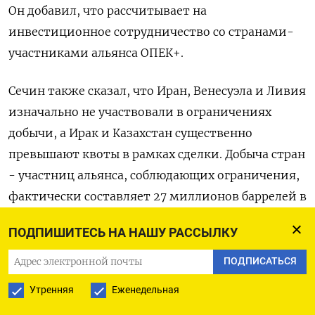
Он добавил, что рассчитывает на
инвестиционное сотрудничество со странами-
участниками альянса ОПЕК+.
Сечин также сказал, что Иран, ​Венесуэла и Ливия
изначально не участвовали в ограничениях
добычи, а Ирак и Казахстан существенно
превышают квоты в рамках сделки. Добыча стран
- участниц ‌альянса, соблюдающих ограничения,
фактически составляет 27 миллионов баррелей в
сутки, менее трети мирового производства,
ПОДПИШИТЕСЬ НА НАШУ РАССЫЛКУ
добавил он.
ПОДПИСАТЬСЯ
ОРМУЗСКИЙ КРИЗИС
Утренняя
Еженедельная
Сечин сказал, что главную выгоду ​от войны в