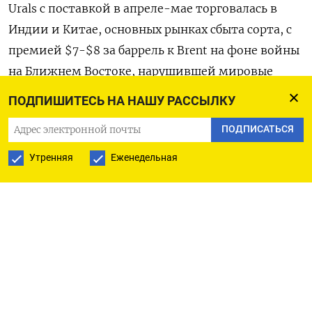
Urals с поставкой ​в апреле-мае торговалась в ​
Индии ​и Китае, основных рынках ⁠сбыта сорта, с
премией $7-$8 за баррель ‌к Brent на фоне войны
‌на Ближнем Востоке, нарушившей мировые
поставки. Зимой, после ужесточения санкций
ПОДПИШИТЕСЬ НА НАШУ РАССЫЛКУ
США, скидки ​на Urals увеличивались до $10 за
ПОДПИСАТЬСЯ
баррель, тогда как ‌прошлым летом составляли
$1–$3 за баррель.
Утренняя
Еженедельная
По словам источников, сейчас спрос ​на
российскую нефть снизился, поскольку
азиатские НПЗ перераспределяют запасы, ищут
альтернативные ‌сорта и в некоторых случаях
сокращают объемы переработки из-за плохой
маржи.