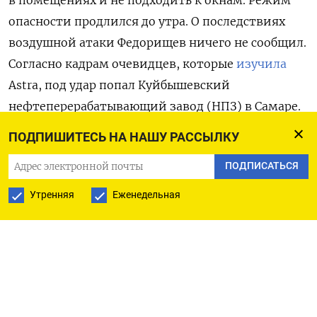
в помещениях и не подходить к окнам. Режим
опасности продлился до утра. О последствиях
воздушной атаки Федорищев ничего не сообщил.
Согласно кадрам очевидцев, которые
изучила
Astra, под удар попал Куйбышевский
нефтеперерабатывающий завод (НПЗ) в Самаре.
Это одно из крупнейших предприятий нефтяной
ПОДПИШИТЕСЬ НА НАШУ РАССЫЛКУ
отрасли в регионе, которое принадлежит
ПОДПИСАТЬСЯ
«Роснефти». В апреле после атаки дронов НПЗ
останавливал переработку нефти. До этого
Утренняя
Еженедельная
беспилотники били по нему в январе.
Также утром ракетной атаке подверглись
Чебоксары. «На данный момент уточняется
количество пострадавших, а также число
поврежденных объектов инфраструктуры», —